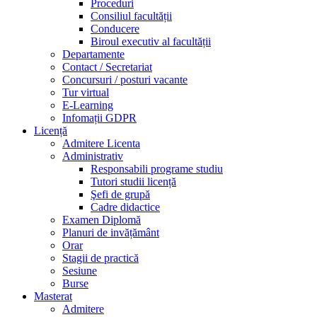
Proceduri
Consiliul facultății
Conducere
Biroul executiv al facultății
Departamente
Contact / Secretariat
Concursuri / posturi vacante
Tur virtual
E-Learning
Infomații GDPR
Licență
Admitere Licenta
Administrativ
Responsabili programe studiu
Tutori studii licență
Şefi de grupă
Cadre didactice
Examen Diplomă
Planuri de invățământ
Orar
Stagii de practică
Sesiune
Burse
Masterat
Admitere