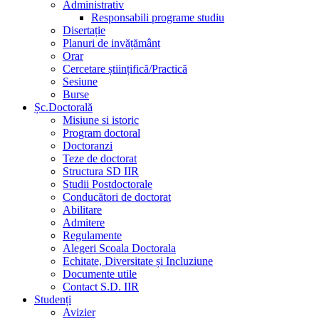
Administrativ
Responsabili programe studiu
Disertație
Planuri de invățământ
Orar
Cercetare științifică/Practică
Sesiune
Burse
Șc.Doctorală
Misiune si istoric
Program doctoral
Doctoranzi
Teze de doctorat
Structura SD IIR
Studii Postdoctorale
Conducători de doctorat
Abilitare
Admitere
Regulamente
Alegeri Scoala Doctorala
Echitate, Diversitate și Incluziune
Documente utile
Contact S.D. IIR
Studenți
Avizier