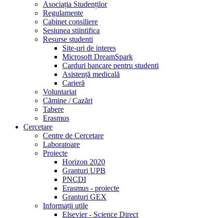
Asociația Studenților
Regulamente
Cabinet consiliere
Sesiunea stiintifica
Resurse studenti
Site-uri de interes
Microsoft DreamSpark
Carduri bancare pentru studenti
Asistență medicală
Carieră
Voluntariat
Cămine / Cazări
Tabere
Erasmus
Cercetare
Centre de Cercetare
Laboratoare
Proiecte
Horizon 2020
Granturi UPB
PNCDI
Erasmus - proiecte
Granturi GEX
Informații utile
Elsevier - Science Direct