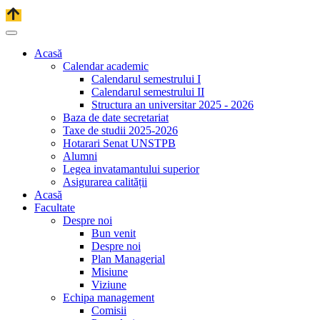
Acasă
Calendar academic
Calendarul semestrului I
Calendarul semestrului II
Structura an universitar 2025 - 2026
Baza de date secretariat
Taxe de studii 2025-2026
Hotarari Senat UNSTPB
Alumni
Legea invatamantului superior
Asigurarea calității
Acasă
Facultate
Despre noi
Bun venit
Despre noi
Plan Managerial
Misiune
Viziune
Echipa management
Comisii