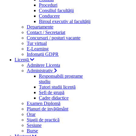
Proceduri
Consiliul facultății
Conducere
Biroul executiv al facultății
Departamente
Contact / Secretariat
Concursuri / posturi vacante
Tur virtual
E-Learning
Infomații GDPR
Licență
Admitere Licenta
Administrativ
Responsabili programe
studiu
Tutori studii licență
Şefi de grupă
Cadre didactice
Examen Diplomă
Planuri de invățământ
Orar
Stagii de practică
Sesiune
Burse