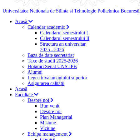
Universitatea Nationala de Stiinta si Tehnologie Politehnica Bucuresti
Acasă
Calendar academic
Calendarul semestrului I
Calendarul semestrului II
Structura an universitar
2025 - 2026
Baza de date secretariat
Taxe de studii 2025-2026
Hotarari Senat UNSTPB
Alumni
Legea invatamantului superior
Asigurarea calității
Acasă
Facultate
Despre noi
Bun venit
Despre noi
Plan Managerial
Misiune
Viziune
Echipa management
Comisii