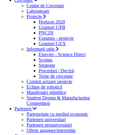
Cercetare
Centre de Cercetare
Laboratoare
Proiecte
Horizon 2020
Granturi UPB
PNCDI
Erasmus - proiecte
Granturi GEX
Informații utile
Elsevier - Science Direct
Scopus
Strategie
Proceduri / Decizii
Teme de cercetare
Comisii avizare proiecte
Echipe de robotică
Manifestări științifice
Student Design & Manufacturing
Competition
Parteneri
Parteneriate cu mediul economic
Parteneri universitari
Parteneri preuniversitari
Oferte angajare/internship