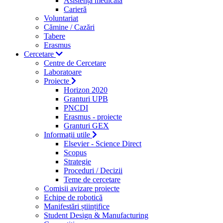
Asistență medicală
Carieră
Voluntariat
Cămine / Cazări
Tabere
Erasmus
Cercetare
Centre de Cercetare
Laboratoare
Proiecte
Horizon 2020
Granturi UPB
PNCDI
Erasmus - proiecte
Granturi GEX
Informații utile
Elsevier - Science Direct
Scopus
Strategie
Proceduri / Decizii
Teme de cercetare
Comisii avizare proiecte
Echipe de robotică
Manifestări științifice
Student Design & Manufacturing