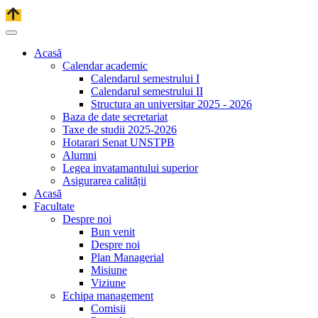
Acasă
Calendar academic
Calendarul semestrului I
Calendarul semestrului II
Structura an universitar 2025 - 2026
Baza de date secretariat
Taxe de studii 2025-2026
Hotarari Senat UNSTPB
Alumni
Legea invatamantului superior
Asigurarea calității
Acasă
Facultate
Despre noi
Bun venit
Despre noi
Plan Managerial
Misiune
Viziune
Echipa management
Comisii