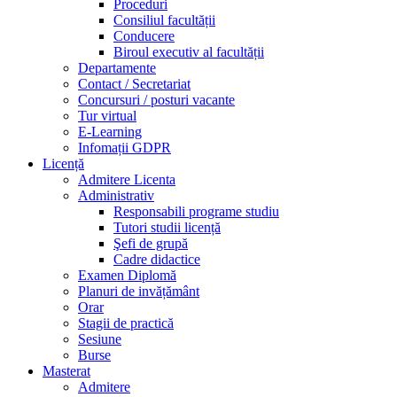
Proceduri
Consiliul facultății
Conducere
Biroul executiv al facultății
Departamente
Contact / Secretariat
Concursuri / posturi vacante
Tur virtual
E-Learning
Infomații GDPR
Licență
Admitere Licenta
Administrativ
Responsabili programe studiu
Tutori studii licență
Şefi de grupă
Cadre didactice
Examen Diplomă
Planuri de invățământ
Orar
Stagii de practică
Sesiune
Burse
Masterat
Admitere