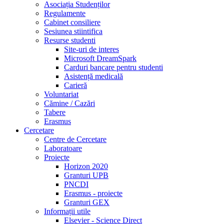
Asociația Studenților
Regulamente
Cabinet consiliere
Sesiunea stiintifica
Resurse studenti
Site-uri de interes
Microsoft DreamSpark
Carduri bancare pentru studenti
Asistență medicală
Carieră
Voluntariat
Cămine / Cazări
Tabere
Erasmus
Cercetare
Centre de Cercetare
Laboratoare
Proiecte
Horizon 2020
Granturi UPB
PNCDI
Erasmus - proiecte
Granturi GEX
Informații utile
Elsevier - Science Direct