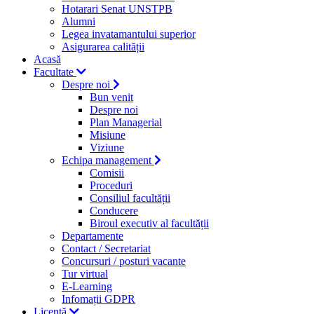
Hotarari Senat UNSTPB
Alumni
Legea invatamantului superior
Asigurarea calității
Acasă
Facultate
Despre noi
Bun venit
Despre noi
Plan Managerial
Misiune
Viziune
Echipa management
Comisii
Proceduri
Consiliul facultății
Conducere
Biroul executiv al facultății
Departamente
Contact / Secretariat
Concursuri / posturi vacante
Tur virtual
E-Learning
Infomații GDPR
Licență