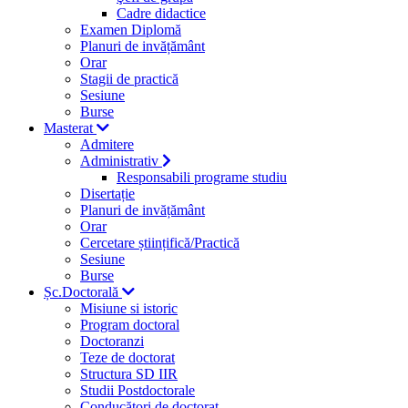
Cadre didactice
Examen Diplomă
Planuri de invățământ
Orar
Stagii de practică
Sesiune
Burse
Masterat
Admitere
Administrativ
Responsabili programe studiu
Disertație
Planuri de invățământ
Orar
Cercetare științifică/Practică
Sesiune
Burse
Șc.Doctorală
Misiune si istoric
Program doctoral
Doctoranzi
Teze de doctorat
Structura SD IIR
Studii Postdoctorale
Conducători de doctorat