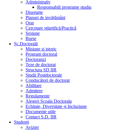
Administrativ
Responsabili programe studiu
Disertație
Planuri de invățământ
Orar
Cercetare științifică/Practică
Sesiune
Burse
Șc.Doctorală
Misiune si istoric
Program doctoral
Doctoranzi
Teze de doctorat
Structura SD IIR
Studii Postdoctorale
Conducători de doctorat
Abilitare
Admitere
Regulamente
Alegeri Scoala Doctorala
Echitate, Diversitate și Incluziune
Documente utile
Contact S.D. IIR
Studenți
Avizier