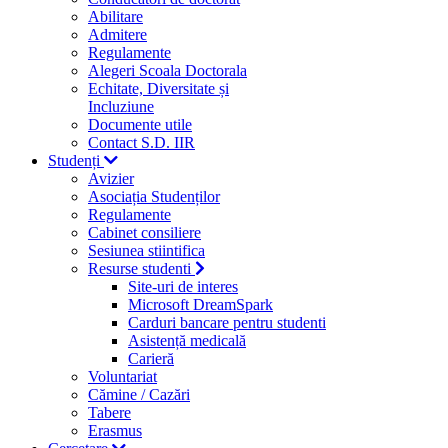
Abilitare
Admitere
Regulamente
Alegeri Scoala Doctorala
Echitate, Diversitate și
Incluziune
Documente utile
Contact S.D. IIR
Studenți
Avizier
Asociația Studenților
Regulamente
Cabinet consiliere
Sesiunea stiintifica
Resurse studenti
Site-uri de interes
Microsoft DreamSpark
Carduri bancare pentru studenti
Asistență medicală
Carieră
Voluntariat
Cămine / Cazări
Tabere
Erasmus