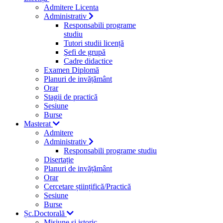
Admitere Licenta
Administrativ
Responsabili programe
studiu
Tutori studii licență
Şefi de grupă
Cadre didactice
Examen Diplomă
Planuri de invățământ
Orar
Stagii de practică
Sesiune
Burse
Masterat
Admitere
Administrativ
Responsabili programe studiu
Disertație
Planuri de invățământ
Orar
Cercetare științifică/Practică
Sesiune
Burse
Șc.Doctorală
Misiune si istoric