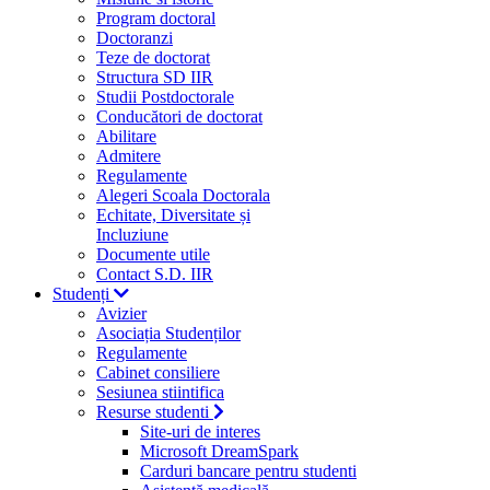
Program doctoral
Doctoranzi
Teze de doctorat
Structura SD IIR
Studii Postdoctorale
Conducători de doctorat
Abilitare
Admitere
Regulamente
Alegeri Scoala Doctorala
Echitate, Diversitate și
Incluziune
Documente utile
Contact S.D. IIR
Studenți
Avizier
Asociația Studenților
Regulamente
Cabinet consiliere
Sesiunea stiintifica
Resurse studenti
Site-uri de interes
Microsoft DreamSpark
Carduri bancare pentru studenti