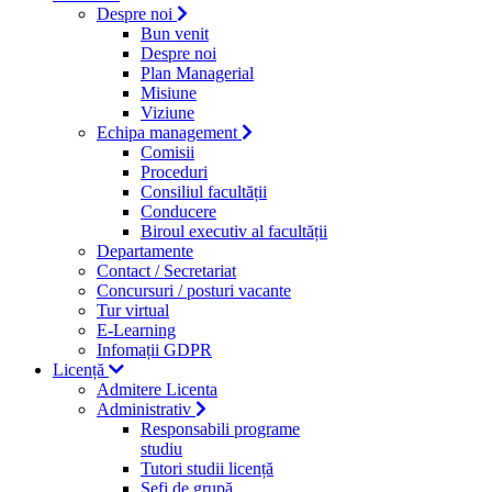
Despre noi
Bun venit
Despre noi
Plan Managerial
Misiune
Viziune
Echipa management
Comisii
Proceduri
Consiliul facultății
Conducere
Biroul executiv al facultății
Departamente
Contact / Secretariat
Concursuri / posturi vacante
Tur virtual
E-Learning
Infomații GDPR
Licență
Admitere Licenta
Administrativ
Responsabili programe
studiu
Tutori studii licență
Şefi de grupă