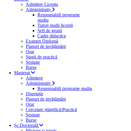
Admitere Licenta
Administrativ
Responsabili programe
studiu
Tutori studii licență
Şefi de grupă
Cadre didactice
Examen Diplomă
Planuri de invățământ
Orar
Stagii de practică
Sesiune
Burse
Masterat
Admitere
Administrativ
Responsabili programe studiu
Disertație
Planuri de invățământ
Orar
Cercetare științifică/Practică
Sesiune
Burse
Șc.Doctorală
Misiune si istoric