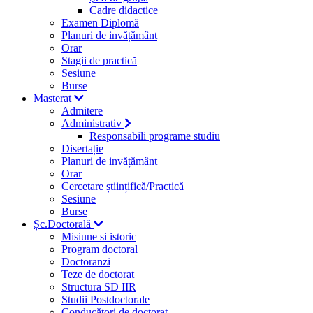
Cadre didactice
Examen Diplomă
Planuri de invățământ
Orar
Stagii de practică
Sesiune
Burse
Masterat
Admitere
Administrativ
Responsabili programe studiu
Disertație
Planuri de invățământ
Orar
Cercetare științifică/Practică
Sesiune
Burse
Șc.Doctorală
Misiune si istoric
Program doctoral
Doctoranzi
Teze de doctorat
Structura SD IIR
Studii Postdoctorale
Conducători de doctorat