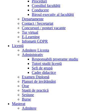
Proceduri
Consiliul facultății
Conducere
Biroul executiv al facultății
Departamente
Contact / Secretariat
Concursuri / posturi vacante
Tur virtual
E-Learning
Infomații GDPR
Licență
Admitere Licenta
Administrativ
Responsabili programe studiu
Tutori studii licență
Şefi de grupă
Cadre didactice
Examen Diplomă
Planuri de invățământ
Orar
Stagii de practică
Sesiune
Burse
Masterat
Admitere