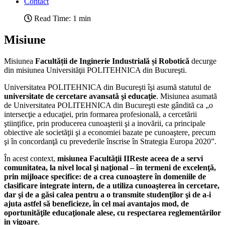
Contact
Read Time: 1 min
Misiune
Misiunea
Facultății de Inginerie Industrială și Robotică
decurge
din misiunea Universităţii POLITEHNICA din Bucureşti.
Universitatea POLITEHNICA din Bucureşti îşi asumă statutul de
universitate de cercetare avansată şi educaţie
. Misiunea asumată
de Universitatea POLITEHNICA din Bucureşti este gândită ca „o
intersecţie a educaţiei, prin formarea profesională, a cercetării
ştiinţifice, prin producerea cunoaşterii şi a inovării, ca principale
obiective ale societăţii şi a economiei bazate pe cunoaştere, precum
şi în concordanţă cu prevederile înscrise în Strategia Europa 2020”.
În acest context,
misiunea Facultăţii IIR
este aceea de a servi
comunitatea, la nivel local şi naţional – în termeni de excelenţă,
prin mijloace specifice: de a crea cunoaştere în domeniile de
clasificare integrate intern, de a utiliza cunoaşterea în cercetare,
dar şi de a găsi calea pentru a o transmite studenţilor şi de a-i
ajuta astfel să beneficieze, în cel mai avantajos mod, de
oportunităţile educaţionale alese, cu respectarea reglementărilor
in vigoare
.