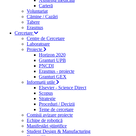
Asistență medicală
Carieră
Voluntariat
Cămine / Cazări
Tabere
Erasmus
Cercetare
Centre de Cercetare
Laboratoare
Proiecte
Horizon 2020
Granturi UPB
PNCDI
Erasmus - proiecte
Granturi GEX
Informații utile
Elsevier - Science Direct
Scopus
Strategie
Proceduri / Decizii
Teme de cercetare
Comisii avizare proiecte
Echipe de robotică
Manifestări științifice
Student Design & Manufacturing