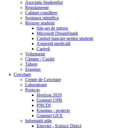
Asociația Studenților
Regulamente
Cabinet consiliere
Sesiunea stiintifica
Resurse studenti
Site-uri de interes
Microsoft DreamSpark
Carduri bancare pentru studenti
Asistență medicală
Carieră
Voluntariat
Cămine / Cazări
Tabere
Erasmus
Cercetare
Centre de Cercetare
Laboratoare
Proiecte
Horizon 2020
Granturi UPB
PNCDI
Erasmus - proiecte
Granturi GEX
Informații utile
Elsevier - Science Direct