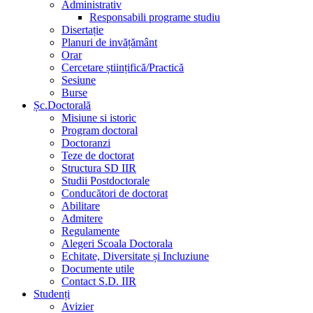
Administrativ
Responsabili programe studiu
Disertație
Planuri de invățământ
Orar
Cercetare științifică/Practică
Sesiune
Burse
Șc.Doctorală
Misiune si istoric
Program doctoral
Doctoranzi
Teze de doctorat
Structura SD IIR
Studii Postdoctorale
Conducători de doctorat
Abilitare
Admitere
Regulamente
Alegeri Scoala Doctorala
Echitate, Diversitate și Incluziune
Documente utile
Contact S.D. IIR
Studenți
Avizier