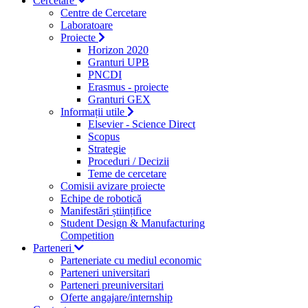
Cercetare
Centre de Cercetare
Laboratoare
Proiecte
Horizon 2020
Granturi UPB
PNCDI
Erasmus - proiecte
Granturi GEX
Informații utile
Elsevier - Science Direct
Scopus
Strategie
Proceduri / Decizii
Teme de cercetare
Comisii avizare proiecte
Echipe de robotică
Manifestări științifice
Student Design & Manufacturing
Competition
Parteneri
Parteneriate cu mediul economic
Parteneri universitari
Parteneri preuniversitari
Oferte angajare/internship