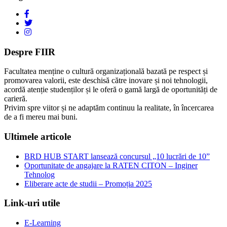
Despre FIIR
Facultatea menține o cultură organizațională bazată pe respect și
promovarea valorii, este deschisă către inovare și noi tehnologii,
acordă atenție studenților și le oferă o gamă largă de oportunități de
carieră.
Privim spre viitor și ne adaptăm continuu la realitate, în încercarea
de a fi mereu mai buni.
Ultimele articole
BRD HUB START lansează concursul „10 lucrări de 10”
Oportunitate de angajare la RATEN CITON – Inginer
Tehnolog
Eliberare acte de studii – Promoția 2025
Link-uri utile
E-Learning