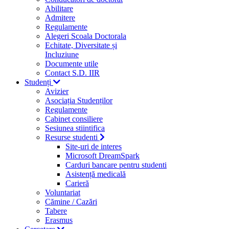
Abilitare
Admitere
Regulamente
Alegeri Scoala Doctorala
Echitate, Diversitate și
Incluziune
Documente utile
Contact S.D. IIR
Studenți
Avizier
Asociația Studenților
Regulamente
Cabinet consiliere
Sesiunea stiintifica
Resurse studenti
Site-uri de interes
Microsoft DreamSpark
Carduri bancare pentru studenti
Asistență medicală
Carieră
Voluntariat
Cămine / Cazări
Tabere
Erasmus