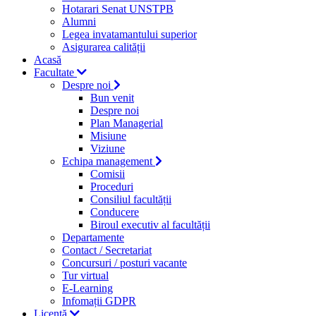
Hotarari Senat UNSTPB
Alumni
Legea invatamantului superior
Asigurarea calității
Acasă
Facultate
Despre noi
Bun venit
Despre noi
Plan Managerial
Misiune
Viziune
Echipa management
Comisii
Proceduri
Consiliul facultății
Conducere
Biroul executiv al facultății
Departamente
Contact / Secretariat
Concursuri / posturi vacante
Tur virtual
E-Learning
Infomații GDPR
Licență