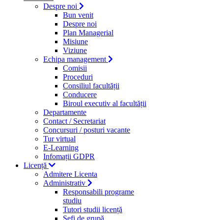
Despre noi
Bun venit
Despre noi
Plan Managerial
Misiune
Viziune
Echipa management
Comisii
Proceduri
Consiliul facultății
Conducere
Biroul executiv al facultății
Departamente
Contact / Secretariat
Concursuri / posturi vacante
Tur virtual
E-Learning
Infomații GDPR
Licență
Admitere Licenta
Administrativ
Responsabili programe
studiu
Tutori studii licență
Şefi de grupă