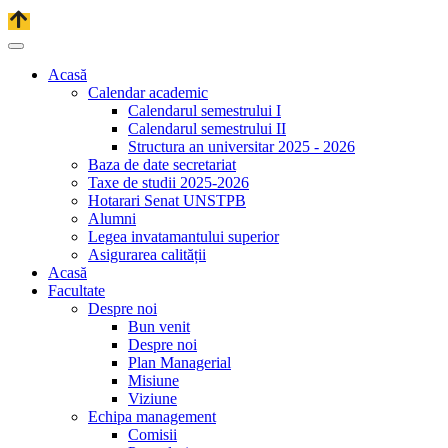
Acasă
Calendar academic
Calendarul semestrului I
Calendarul semestrului II
Structura an universitar 2025 - 2026
Baza de date secretariat
Taxe de studii 2025-2026
Hotarari Senat UNSTPB
Alumni
Legea invatamantului superior
Asigurarea calității
Acasă
Facultate
Despre noi
Bun venit
Despre noi
Plan Managerial
Misiune
Viziune
Echipa management
Comisii