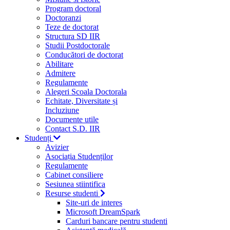
Program doctoral
Doctoranzi
Teze de doctorat
Structura SD IIR
Studii Postdoctorale
Conducători de doctorat
Abilitare
Admitere
Regulamente
Alegeri Scoala Doctorala
Echitate, Diversitate și
Incluziune
Documente utile
Contact S.D. IIR
Studenți
Avizier
Asociația Studenților
Regulamente
Cabinet consiliere
Sesiunea stiintifica
Resurse studenti
Site-uri de interes
Microsoft DreamSpark
Carduri bancare pentru studenti