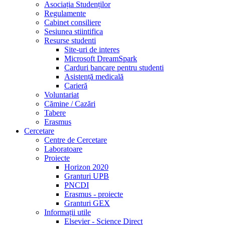
Asociația Studenților
Regulamente
Cabinet consiliere
Sesiunea stiintifica
Resurse studenti
Site-uri de interes
Microsoft DreamSpark
Carduri bancare pentru studenti
Asistență medicală
Carieră
Voluntariat
Cămine / Cazări
Tabere
Erasmus
Cercetare
Centre de Cercetare
Laboratoare
Proiecte
Horizon 2020
Granturi UPB
PNCDI
Erasmus - proiecte
Granturi GEX
Informații utile
Elsevier - Science Direct