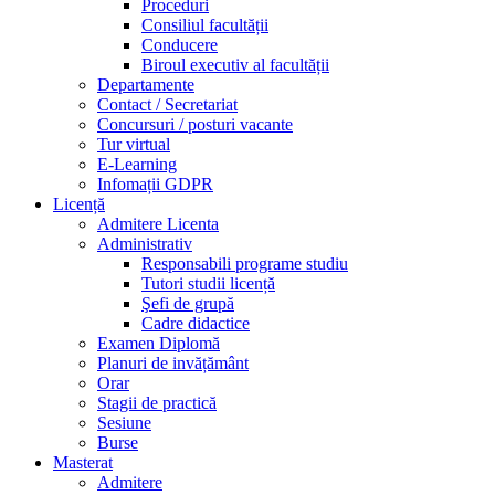
Proceduri
Consiliul facultății
Conducere
Biroul executiv al facultății
Departamente
Contact / Secretariat
Concursuri / posturi vacante
Tur virtual
E-Learning
Infomații GDPR
Licență
Admitere Licenta
Administrativ
Responsabili programe studiu
Tutori studii licență
Şefi de grupă
Cadre didactice
Examen Diplomă
Planuri de invățământ
Orar
Stagii de practică
Sesiune
Burse
Masterat
Admitere