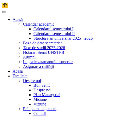
Acasă
Calendar academic
Calendarul semestrului I
Calendarul semestrului II
Structura an universitar 2025 - 2026
Baza de date secretariat
Taxe de studii 2025-2026
Hotarari Senat UNSTPB
Alumni
Legea invatamantului superior
Asigurarea calității
Acasă
Facultate
Despre noi
Bun venit
Despre noi
Plan Managerial
Misiune
Viziune
Echipa management
Comisii