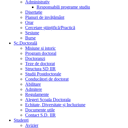
Administrativ
Responsabili programe studiu
Disertație
Planuri de invățământ
Orar
Cercetare științifică/Practică
Sesiune
Burse
Șc.Doctorală
Misiune si istoric
Program doctoral
Doctoranzi
Teze de doctorat
Structura SD IIR
Studii Postdoctorale
Conducători de doctorat
Abilitare
Admitere
Regulamente
Alegeri Scoala Doctorala
Echitate, Diversitate și Incluziune
Documente utile
Contact S.D. IIR
Studenți
Avizier