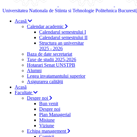
Universitatea Nationala de Stiinta si Tehnologie Politehnica Bucuresti
Acasă
Calendar academic
Calendarul semestrului I
Calendarul semestrului II
Structura an universitar
2025 - 2026
Baza de date secretariat
Taxe de studii 2025-2026
Hotarari Senat UNSTPB
Alumni
Legea invatamantului superior
Asigurarea calității
Acasă
Facultate
Despre noi
Bun venit
Despre noi
Plan Managerial
Misiune
Viziune
Echipa management
Comisii