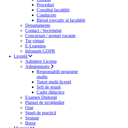
Proceduri
Consiliul facultății
Conducere
Biroul executiv al facultății
Departamente
Contact / Secretariat
Concursuri / posturi vacante
Tur virtual
E-Learning
Infomații GDPR
Licență
Admitere Licenta
Administrativ
Responsabili programe
studiu
Tutori studii licență
Şefi de grupă
Cadre didactice
Examen Diplomă
Planuri de invățământ
Orar
Stagii de practică
Sesiune
Burse