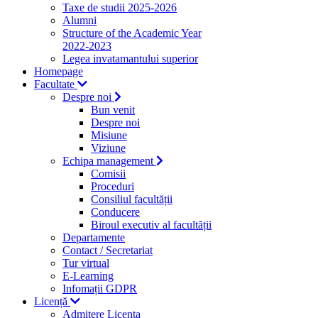
Taxe de studii 2025-2026
Alumni
Structure of the Academic Year
2022-2023
Legea invatamantului superior
Homepage
Facultate
Despre noi
Bun venit
Despre noi
Misiune
Viziune
Echipa management
Comisii
Proceduri
Consiliul facultății
Conducere
Biroul executiv al facultății
Departamente
Contact / Secretariat
Tur virtual
E-Learning
Infomații GDPR
Licență
Admitere Licenta