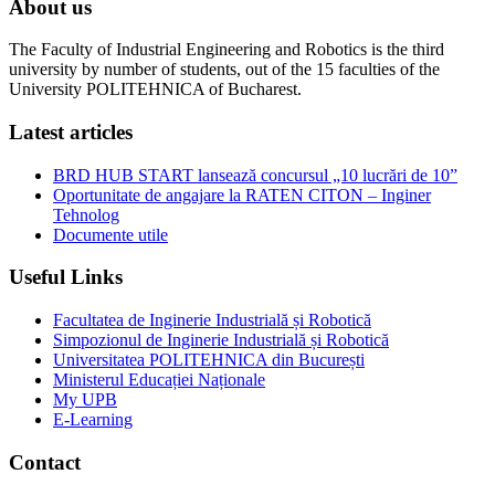
About us
The Faculty of Industrial Engineering and Robotics is the third
university by number of students, out of the 15 faculties of the
University POLITEHNICA of Bucharest.
Latest articles
BRD HUB START lansează concursul „10 lucrări de 10”
Oportunitate de angajare la RATEN CITON – Inginer
Tehnolog
Documente utile
Useful Links
Facultatea de Inginerie Industrială și Robotică
Simpozionul de Inginerie Industrială și Robotică
Universitatea POLITEHNICA din București
Ministerul Educației Naționale
My UPB
E-Learning
Contact