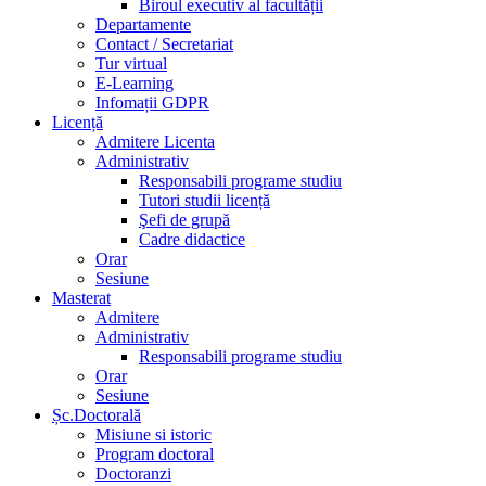
Biroul executiv al facultății
Departamente
Contact / Secretariat
Tur virtual
E-Learning
Infomații GDPR
Licență
Admitere Licenta
Administrativ
Responsabili programe studiu
Tutori studii licență
Şefi de grupă
Cadre didactice
Orar
Sesiune
Masterat
Admitere
Administrativ
Responsabili programe studiu
Orar
Sesiune
Șc.Doctorală
Misiune si istoric
Program doctoral
Doctoranzi