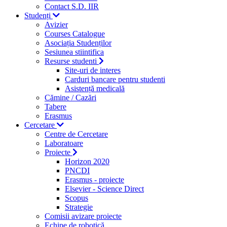
Contact S.D. IIR
Studenți
Avizier
Courses Catalogue
Asociația Studenților
Sesiunea stiintifica
Resurse studenti
Site-uri de interes
Carduri bancare pentru studenti
Asistență medicală
Cămine / Cazări
Tabere
Erasmus
Cercetare
Centre de Cercetare
Laboratoare
Proiecte
Horizon 2020
PNCDI
Erasmus - proiecte
Elsevier - Science Direct
Scopus
Strategie
Comisii avizare proiecte
Echipe de robotică