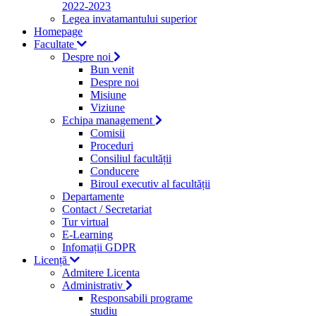
2022-2023
Legea invatamantului superior
Homepage
Facultate
Despre noi
Bun venit
Despre noi
Misiune
Viziune
Echipa management
Comisii
Proceduri
Consiliul facultății
Conducere
Biroul executiv al facultății
Departamente
Contact / Secretariat
Tur virtual
E-Learning
Infomații GDPR
Licență
Admitere Licenta
Administrativ
Responsabili programe
studiu