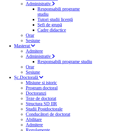
Administrativ
Responsabili programe
studiu
Tutori studii licență
Şefi de grupă
Cadre didactice
Orar
Sesiune
Masterat
Admitere
Administrativ
Responsabili programe studiu
Orar
Sesiune
Șc.Doctorală
Misiune si istoric
Program doctoral
Doctoranzi
Teze de doctorat
Structura SD IIR
Studii Postdoctorale
Conducători de doctorat
Abilitare
Admitere
Regulamente