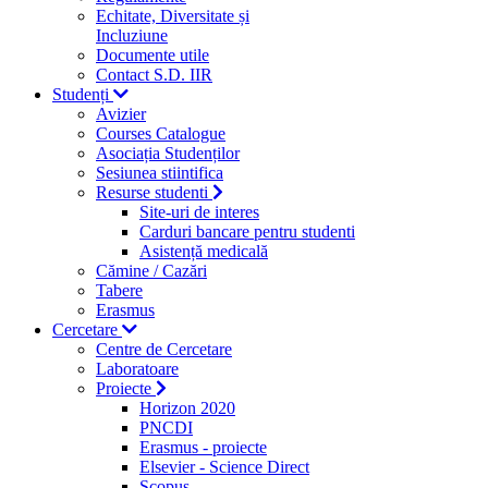
Echitate, Diversitate și
Incluziune
Documente utile
Contact S.D. IIR
Studenți
Avizier
Courses Catalogue
Asociația Studenților
Sesiunea stiintifica
Resurse studenti
Site-uri de interes
Carduri bancare pentru studenti
Asistență medicală
Cămine / Cazări
Tabere
Erasmus
Cercetare
Centre de Cercetare
Laboratoare
Proiecte
Horizon 2020
PNCDI
Erasmus - proiecte
Elsevier - Science Direct
Scopus