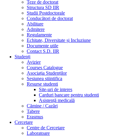
Teze de doctorat
Structura SD IIR
Studii Postdoctorale
Conducători de doctorat
Abilitare
Admitere
Regulamente
Echitate, Diversitate și Incluziune
Documente utile
Contact S.D. IIR
Studenți
Avizier
Courses Catalogue
Asociația Studenților
Sesiunea stiintifica
Resurse studenti
Site-uri de interes
Carduri bancare pentru studenti
Asistență medicală
Cămine / Cazări
Tabere
Erasmus
Cercetare
Centre de Cercetare
Laboratoare