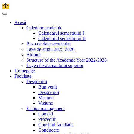
Acasă
Calendar academic
Calendarul semestrului I
Calendarul semestrului II
Baza de date secretariat
Taxe de studii 2025-2026
Alumni
Structure of the Academic Year 2022-2023
Legea invatamantului superior
Homepage
Facultate
Despre noi
Bun venit
Despre noi
Misiune
Viziune
Echipa management
Comisii
Proceduri
Consiliul facultății
Conducere