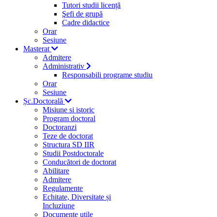
Tutori studii licență
Şefi de grupă
Cadre didactice
Orar
Sesiune
Masterat
Admitere
Administrativ
Responsabili programe studiu
Orar
Sesiune
Șc.Doctorală
Misiune si istoric
Program doctoral
Doctoranzi
Teze de doctorat
Structura SD IIR
Studii Postdoctorale
Conducători de doctorat
Abilitare
Admitere
Regulamente
Echitate, Diversitate și
Incluziune
Documente utile