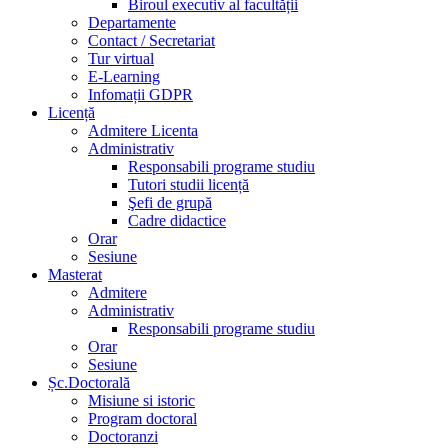
Biroul executiv al facultății
Departamente
Contact / Secretariat
Tur virtual
E-Learning
Infomații GDPR
Licență
Admitere Licenta
Administrativ
Responsabili programe studiu
Tutori studii licență
Şefi de grupă
Cadre didactice
Orar
Sesiune
Masterat
Admitere
Administrativ
Responsabili programe studiu
Orar
Sesiune
Șc.Doctorală
Misiune si istoric
Program doctoral
Doctoranzi