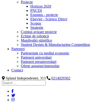
Proiecte
Horizon 2020
PNCDI
Erasmus - proiecte
Elsevier - Science Direct
Scopus
Strategie
Comisii avizare proiecte
Echipe de robotică
Manifestări științifice
Student Design & Manufacturing Competition
Parteneri
Parteneriate cu mediul economic
Parteneri universitari
Parteneri preuniversitari
Oferte angajare/internship
Contact
Splaiul Independentei, 313
0214029302