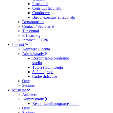
Proceduri
Consiliul facultății
Conducere
Biroul executiv al facultății
Departamente
Contact / Secretariat
Tur virtual
E-Learning
Infomații GDPR
Licență
Admitere Licenta
Administrativ
Responsabili programe
studiu
Tutori studii licență
Şefi de grupă
Cadre didactice
Orar
Sesiune
Masterat
Admitere
Administrativ
Responsabili programe studiu
Orar
Sesiune