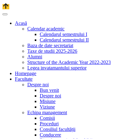
Acasă
Calendar academic
Calendarul semestrului I
Calendarul semestrului II
Baza de date secretariat
Taxe de studii 2025-2026
Alumni
Structure of the Academic Year 2022-2023
Legea invatamantului superior
Homepage
Facultate
Despre noi
Bun venit
Despre noi
Misiune
Viziune
Echipa management
Comisii
Proceduri
Consiliul facultății
Conducere