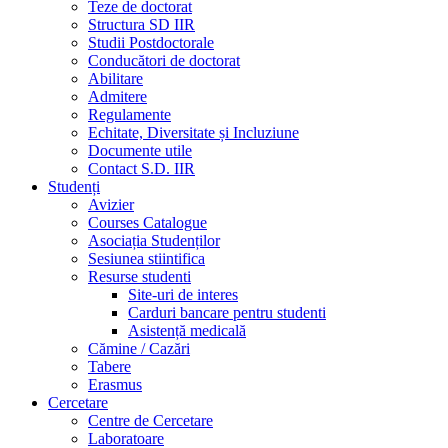
Teze de doctorat
Structura SD IIR
Studii Postdoctorale
Conducători de doctorat
Abilitare
Admitere
Regulamente
Echitate, Diversitate și Incluziune
Documente utile
Contact S.D. IIR
Studenți
Avizier
Courses Catalogue
Asociația Studenților
Sesiunea stiintifica
Resurse studenti
Site-uri de interes
Carduri bancare pentru studenti
Asistență medicală
Cămine / Cazări
Tabere
Erasmus
Cercetare
Centre de Cercetare
Laboratoare