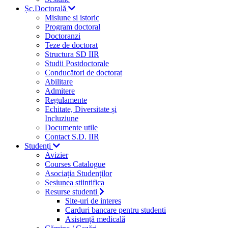
Șc.Doctorală
Misiune si istoric
Program doctoral
Doctoranzi
Teze de doctorat
Structura SD IIR
Studii Postdoctorale
Conducători de doctorat
Abilitare
Admitere
Regulamente
Echitate, Diversitate și
Incluziune
Documente utile
Contact S.D. IIR
Studenți
Avizier
Courses Catalogue
Asociația Studenților
Sesiunea stiintifica
Resurse studenti
Site-uri de interes
Carduri bancare pentru studenti
Asistență medicală