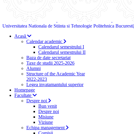
Universitatea Nationala de Stiinta si Tehnologie Politehnica Bucuresti
Acasă
Calendar academic
Calendarul semestrului I
Calendarul semestrului II
Baza de date secretariat
Taxe de studii 2025-2026
Alumni
Structure of the Academic Year
2022-2023
Legea invatamantului superior
Homepage
Facultate
Despre noi
Bun venit
Despre noi
Misiune
Viziune
Echipa management
Comisii