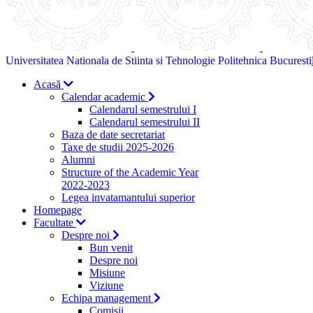
Universitatea Nationala de Stiinta si Tehnologie Politehnica Bucuresti
Acasă
Calendar academic
Calendarul semestrului I
Calendarul semestrului II
Baza de date secretariat
Taxe de studii 2025-2026
Alumni
Structure of the Academic Year
2022-2023
Legea invatamantului superior
Homepage
Facultate
Despre noi
Bun venit
Despre noi
Misiune
Viziune
Echipa management
Comisii