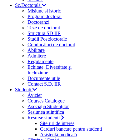
Șc.Doctorală
Misiune si istoric
Program doctoral
Doctoranzi
Teze de doctorat
Structura SD IIR
Studii Postdoctorale
Conducători de doctorat
Abilitare
Admitere
Regulamente
Echitate, Diversitate și
Incluziune
Documente utile
Contact S.D. IIR
Studenți
Avizier
Courses Catalogue
Asociația Studenților
Sesiunea stiintifica
Resurse studenti
Site-uri de interes
Carduri bancare pentru studenti
Asistență medicală