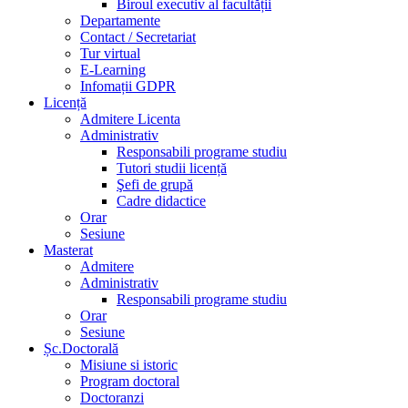
Biroul executiv al facultății
Departamente
Contact / Secretariat
Tur virtual
E-Learning
Infomații GDPR
Licență
Admitere Licenta
Administrativ
Responsabili programe studiu
Tutori studii licență
Şefi de grupă
Cadre didactice
Orar
Sesiune
Masterat
Admitere
Administrativ
Responsabili programe studiu
Orar
Sesiune
Șc.Doctorală
Misiune si istoric
Program doctoral
Doctoranzi