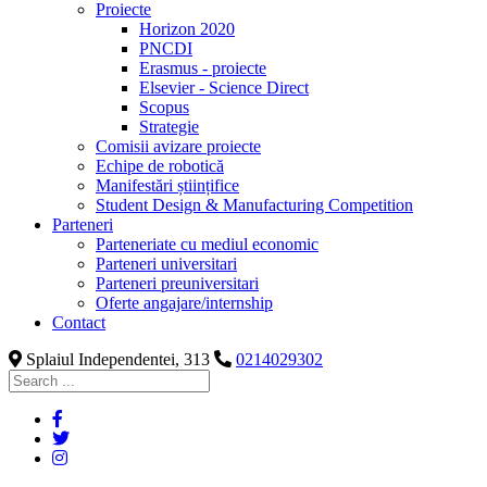
Proiecte
Horizon 2020
PNCDI
Erasmus - proiecte
Elsevier - Science Direct
Scopus
Strategie
Comisii avizare proiecte
Echipe de robotică
Manifestări științifice
Student Design & Manufacturing Competition
Parteneri
Parteneriate cu mediul economic
Parteneri universitari
Parteneri preuniversitari
Oferte angajare/internship
Contact
Splaiul Independentei, 313
0214029302