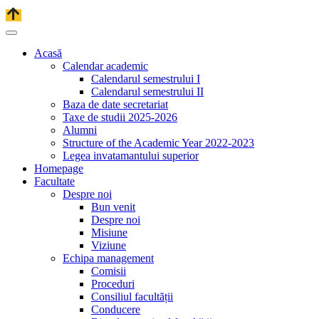
Acasă
Calendar academic
Calendarul semestrului I
Calendarul semestrului II
Baza de date secretariat
Taxe de studii 2025-2026
Alumni
Structure of the Academic Year 2022-2023
Legea invatamantului superior
Homepage
Facultate
Despre noi
Bun venit
Despre noi
Misiune
Viziune
Echipa management
Comisii
Proceduri
Consiliul facultății
Conducere