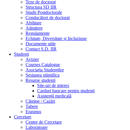
Teze de doctorat
Structura SD IIR
Studii Postdoctorale
Conducători de doctorat
Abilitare
Admitere
Regulamente
Echitate, Diversitate și Incluziune
Documente utile
Contact S.D. IIR
Studenți
Avizier
Courses Catalogue
Asociația Studenților
Sesiunea stiintifica
Resurse studenti
Site-uri de interes
Carduri bancare pentru studenti
Asistență medicală
Cămine / Cazări
Tabere
Erasmus
Cercetare
Centre de Cercetare
Laboratoare