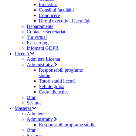
Proceduri
Consiliul facultății
Conducere
Biroul executiv al facultății
Departamente
Contact / Secretariat
Tur virtual
E-Learning
Infomații GDPR
Licență
Admitere Licenta
Administrativ
Responsabili programe
studiu
Tutori studii licență
Şefi de grupă
Cadre didactice
Orar
Sesiune
Masterat
Admitere
Administrativ
Responsabili programe studiu
Orar
Sesiune