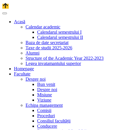
Acasă
Calendar academic
Calendarul semestrului I
Calendarul semestrului II
Baza de date secretariat
Taxe de studii 2025-2026
Alumni
Structure of the Academic Year 2022-2023
Legea invatamantului superior
Homepage
Facultate
Despre noi
Bun venit
Despre noi
Misiune
Viziune
Echipa management
Comisii
Proceduri
Consiliul facultății
Conducere