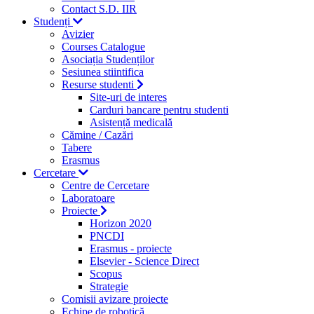
Contact S.D. IIR
Studenți
Avizier
Courses Catalogue
Asociația Studenților
Sesiunea stiintifica
Resurse studenti
Site-uri de interes
Carduri bancare pentru studenti
Asistență medicală
Cămine / Cazări
Tabere
Erasmus
Cercetare
Centre de Cercetare
Laboratoare
Proiecte
Horizon 2020
PNCDI
Erasmus - proiecte
Elsevier - Science Direct
Scopus
Strategie
Comisii avizare proiecte
Echipe de robotică