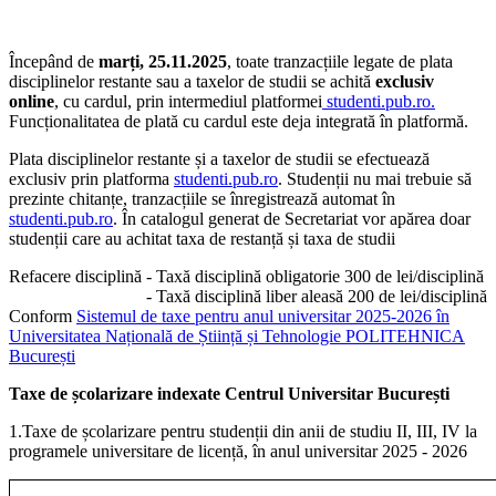
Începând de
marți, 25.11.2025
, toate tranzacțiile legate de plata
disciplinelor restante sau a taxelor de studii se achită
exclusiv
online
, cu cardul, prin intermediul platformei
studenti.pub.ro.
Funcționalitatea de plată cu cardul este deja integrată în platformă.
Plata disciplinelor restante și a taxelor de studii se efectuează
exclusiv prin platforma
studenti.pub.ro
. Studenții nu mai trebuie să
prezinte chitanțe, tranzacțiile se înregistrează automat în
studenti.pub.ro
. În catalogul generat de Secretariat vor apărea doar
studenții care au achitat taxa de restanță și taxa de studii
Refacere disciplină - Taxă disciplină obligatorie 300 de lei/disciplină
- Taxă disciplină liber aleasă 200 de lei/disciplină
Conform
Sistemul de taxe pentru anul universitar 2025-2026 în
Universitatea Națională de Știință și Tehnologie POLITEHNICA
București
Taxe de școlarizare indexate Centrul Universitar București
1.Taxe de școlarizare pentru studenții din anii de studiu II, III, IV la
programele universitare de licență, în anul universitar 2025 - 2026