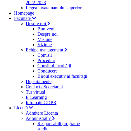
2022-2023
Legea invatamantului superior
Homepage
Facultate
Despre noi
Bun venit
Despre noi
Misiune
Viziune
Echipa management
Comisii
Proceduri
Consiliul facultății
Conducere
Biroul executiv al facultății
Departamente
Contact / Secretariat
Tur virtual
E-Learning
Infomații GDPR
Licență
Admitere Licenta
Administrativ
Responsabili programe
studiu