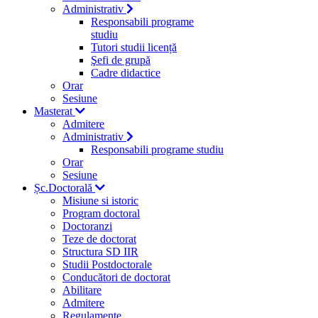
Administrativ
Responsabili programe
studiu
Tutori studii licență
Şefi de grupă
Cadre didactice
Orar
Sesiune
Masterat
Admitere
Administrativ
Responsabili programe studiu
Orar
Sesiune
Șc.Doctorală
Misiune si istoric
Program doctoral
Doctoranzi
Teze de doctorat
Structura SD IIR
Studii Postdoctorale
Conducători de doctorat
Abilitare
Admitere
Regulamente