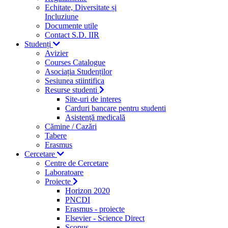
Echitate, Diversitate și
Incluziune
Documente utile
Contact S.D. IIR
Studenți
Avizier
Courses Catalogue
Asociația Studenților
Sesiunea stiintifica
Resurse studenti
Site-uri de interes
Carduri bancare pentru studenti
Asistență medicală
Cămine / Cazări
Tabere
Erasmus
Cercetare
Centre de Cercetare
Laboratoare
Proiecte
Horizon 2020
PNCDI
Erasmus - proiecte
Elsevier - Science Direct
Scopus