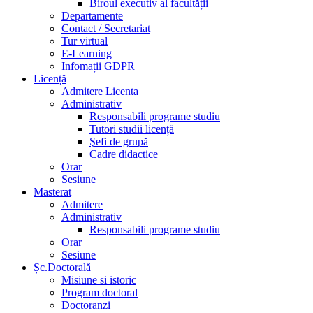
Biroul executiv al facultății
Departamente
Contact / Secretariat
Tur virtual
E-Learning
Infomații GDPR
Licență
Admitere Licenta
Administrativ
Responsabili programe studiu
Tutori studii licență
Şefi de grupă
Cadre didactice
Orar
Sesiune
Masterat
Admitere
Administrativ
Responsabili programe studiu
Orar
Sesiune
Șc.Doctorală
Misiune si istoric
Program doctoral
Doctoranzi