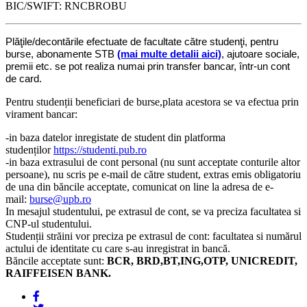
BIC/SWIFT: RNCBROBU
Plăţile/decontările efectuate de facultate către studenţi, pentru
burse, abonamente STB
(mai multe detalii aici)
, ajutoare sociale,
premii etc. se pot realiza numai prin transfer bancar, într-un cont
de card.
Pentru studenții beneficiari de burse,plata acestora se va efectua prin
virament bancar:
-in baza datelor inregistate de student din platforma
studenților
https://studenti.pub.ro
-in baza extrasului de cont personal (nu sunt acceptate conturile altor
persoane), nu scris pe e-mail de către student, extras emis obligatoriu
de una din băncile acceptate, comunicat on line la adresa de e-
mail:
burse@upb.ro
In mesajul studentului, pe extrasul de cont, se va preciza facultatea si
CNP-ul studentului.
Studenții străini vor preciza pe extrasul de cont: facultatea si numărul
actului de identitate cu care s-au inregistrat in bancă.
Băncile acceptate sunt:
BCR, BRD,BT,ING,OTP, UNICREDIT,
RAIFFEISEN BANK.