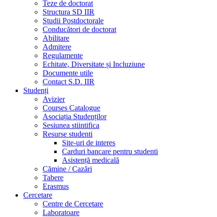
Teze de doctorat
Structura SD IIR
Studii Postdoctorale
Conducători de doctorat
Abilitare
Admitere
Regulamente
Echitate, Diversitate și Incluziune
Documente utile
Contact S.D. IIR
Studenți
Avizier
Courses Catalogue
Asociația Studenților
Sesiunea stiintifica
Resurse studenti
Site-uri de interes
Carduri bancare pentru studenti
Asistență medicală
Cămine / Cazări
Tabere
Erasmus
Cercetare
Centre de Cercetare
Laboratoare