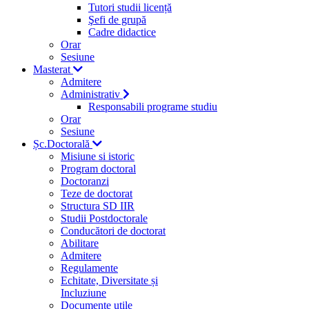
Tutori studii licență
Şefi de grupă
Cadre didactice
Orar
Sesiune
Masterat
Admitere
Administrativ
Responsabili programe studiu
Orar
Sesiune
Șc.Doctorală
Misiune si istoric
Program doctoral
Doctoranzi
Teze de doctorat
Structura SD IIR
Studii Postdoctorale
Conducători de doctorat
Abilitare
Admitere
Regulamente
Echitate, Diversitate și
Incluziune
Documente utile