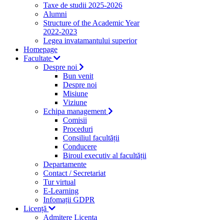
Taxe de studii 2025-2026
Alumni
Structure of the Academic Year
2022-2023
Legea invatamantului superior
Homepage
Facultate
Despre noi
Bun venit
Despre noi
Misiune
Viziune
Echipa management
Comisii
Proceduri
Consiliul facultății
Conducere
Biroul executiv al facultății
Departamente
Contact / Secretariat
Tur virtual
E-Learning
Infomații GDPR
Licență
Admitere Licenta