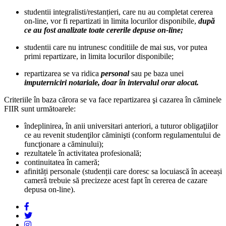
studentii integralisti/restanțieri, care nu au completat cererea
on-line, vor fi repartizati in limita locurilor disponibile,
după
ce au fost analizate toate cererile depuse on-line;
studentii care nu intrunesc conditiile de mai sus, vor putea
primi repartizare, in limita locurilor disponibile;
repartizarea se va ridica
personal
sau pe baza unei
imputerniciri notariale, doar în intervalul orar alocat.
Criteriile în baza cărora se va face repartizarea şi cazarea în căminele
FIIR sunt următoarele:
îndeplinirea, în anii universitari anteriori, a tuturor obligaţiilor
ce au revenit studenţilor căminişti (conform regulamentului de
funcţionare a căminului);
rezultatele în activitatea profesională;
continuitatea în cameră;
afinități personale (studenții care doresc sa locuiască în aceeași
cameră trebuie să precizeze acest fapt în cererea de cazare
depusa on-line).