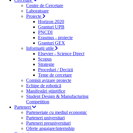
Cercetare
Centre de Cercetare
Laboratoare
Proiecte
Horizon 2020
Granturi UPB
PNCDI
Erasmus - proiecte
Granturi GEX
Informații utile
Elsevier - Science Direct
Scopus
Strategie
Proceduri / Decizii
Teme de cercetare
Comisii avizare proiecte
Echipe de robotică
Manifestări științifice
Student Design & Manufacturing
Competition
Parteneri
Parteneriate cu mediul economic
Parteneri universitari
Parteneri preuniversitari
Oferte angajare/internship