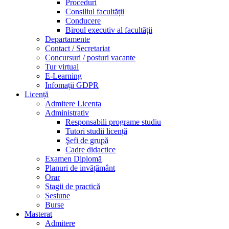
Proceduri
Consiliul facultății
Conducere
Biroul executiv al facultății
Departamente
Contact / Secretariat
Concursuri / posturi vacante
Tur virtual
E-Learning
Infomații GDPR
Licență
Admitere Licenta
Administrativ
Responsabili programe studiu
Tutori studii licență
Şefi de grupă
Cadre didactice
Examen Diplomă
Planuri de invățământ
Orar
Stagii de practică
Sesiune
Burse
Masterat
Admitere