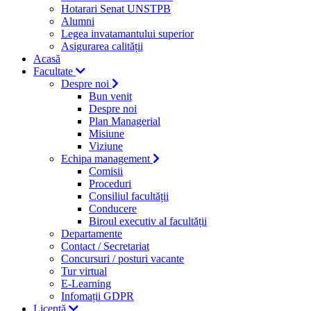
Hotarari Senat UNSTPB
Alumni
Legea invatamantului superior
Asigurarea calității
Acasă
Facultate
Despre noi
Bun venit
Despre noi
Plan Managerial
Misiune
Viziune
Echipa management
Comisii
Proceduri
Consiliul facultății
Conducere
Biroul executiv al facultății
Departamente
Contact / Secretariat
Concursuri / posturi vacante
Tur virtual
E-Learning
Infomații GDPR
Licență