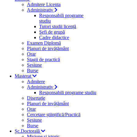
Admitere Licenta
Administrativ
Responsabili programe
studiu
Tutori studii licență
Şefi de grupă
Cadre didactice
Examen Diplomă
Planuri de invățământ
Orar
Stagii de practică
Sesiune
Burse
Masterat
Admitere
Administrativ
Responsabili programe studiu
Disertație
Planuri de invățământ
Orar
Cercetare științifică/Practică
Sesiune
Burse
Șc.Doctorală
Misiune si istoric