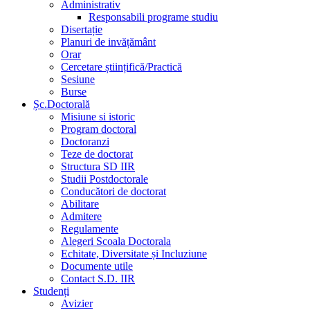
Administrativ
Responsabili programe studiu
Disertație
Planuri de invățământ
Orar
Cercetare științifică/Practică
Sesiune
Burse
Șc.Doctorală
Misiune si istoric
Program doctoral
Doctoranzi
Teze de doctorat
Structura SD IIR
Studii Postdoctorale
Conducători de doctorat
Abilitare
Admitere
Regulamente
Alegeri Scoala Doctorala
Echitate, Diversitate și Incluziune
Documente utile
Contact S.D. IIR
Studenți
Avizier