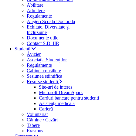
Abilitare
Admitere
Regulamente
Alegeri Scoala Doctorala
Echitate, Diversitate și
Incluziune
Documente utile
Contact S.D. IIR
Studenți
Avizier
Asociația Studenților
Regulamente
Cabinet consiliere
Sesiunea stiintifica
Resurse studenti
Site-uri de interes
Microsoft DreamSpark
Carduri bancare pentru studenti
Asistență medicală
Carieră
Voluntariat
Cămine / Cazări
Tabere
Erasmus