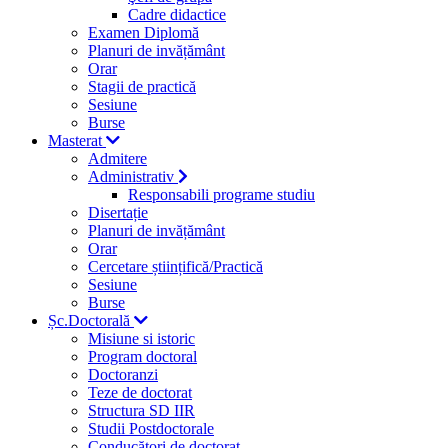
Cadre didactice
Examen Diplomă
Planuri de invățământ
Orar
Stagii de practică
Sesiune
Burse
Masterat
Admitere
Administrativ
Responsabili programe studiu
Disertație
Planuri de invățământ
Orar
Cercetare științifică/Practică
Sesiune
Burse
Șc.Doctorală
Misiune si istoric
Program doctoral
Doctoranzi
Teze de doctorat
Structura SD IIR
Studii Postdoctorale
Conducători de doctorat