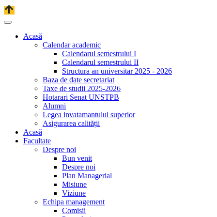
Acasă
Calendar academic
Calendarul semestrului I
Calendarul semestrului II
Structura an universitar 2025 - 2026
Baza de date secretariat
Taxe de studii 2025-2026
Hotarari Senat UNSTPB
Alumni
Legea invatamantului superior
Asigurarea calității
Acasă
Facultate
Despre noi
Bun venit
Despre noi
Plan Managerial
Misiune
Viziune
Echipa management
Comisii