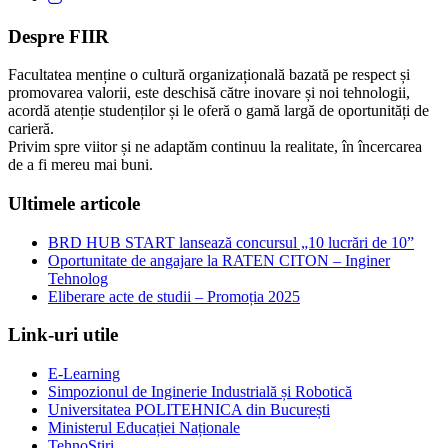
Despre FIIR
Facultatea menține o cultură organizațională bazată pe respect și
promovarea valorii, este deschisă către inovare și noi tehnologii,
acordă atenție studenților și le oferă o gamă largă de oportunități de
carieră.
Privim spre viitor și ne adaptăm continuu la realitate, în încercarea
de a fi mereu mai buni.
Ultimele articole
BRD HUB START lansează concursul „10 lucrări de 10”
Oportunitate de angajare la RATEN CITON – Inginer
Tehnolog
Eliberare acte de studii – Promoția 2025
Link-uri utile
E-Learning
Simpozionul de Inginerie Industrială și Robotică
Universitatea POLITEHNICA din București
Ministerul Educației Naționale
TehnoStiri