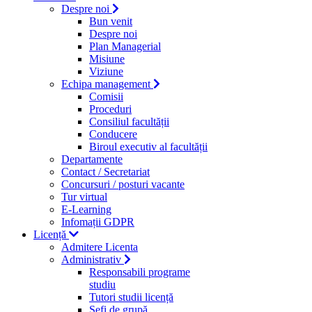
Despre noi
Bun venit
Despre noi
Plan Managerial
Misiune
Viziune
Echipa management
Comisii
Proceduri
Consiliul facultății
Conducere
Biroul executiv al facultății
Departamente
Contact / Secretariat
Concursuri / posturi vacante
Tur virtual
E-Learning
Infomații GDPR
Licență
Admitere Licenta
Administrativ
Responsabili programe
studiu
Tutori studii licență
Şefi de grupă