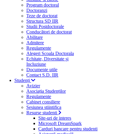
Program doctoral
Doctoranzi
Teze de doctorat
Structura SD IIR
Studii Postdoctorale
Conducători de doctorat
Abilitare
Admitere
Regulamente
Alegeri Scoala Doctorala
Echitate, Diversitate și
Incluziune
Documente utile
Contact S.D. IIR
Studenți
Avizier
Asociația Studenților
Regulamente
Cabinet consiliere
Sesiunea stiintifica
Resurse studenti
Site-uri de interes
Microsoft DreamSpark
Carduri bancare pentru studenti