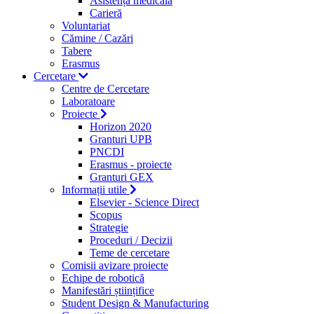
Asistență medicală
Carieră
Voluntariat
Cămine / Cazări
Tabere
Erasmus
Cercetare
Centre de Cercetare
Laboratoare
Proiecte
Horizon 2020
Granturi UPB
PNCDI
Erasmus - proiecte
Granturi GEX
Informații utile
Elsevier - Science Direct
Scopus
Strategie
Proceduri / Decizii
Teme de cercetare
Comisii avizare proiecte
Echipe de robotică
Manifestări științifice
Student Design & Manufacturing