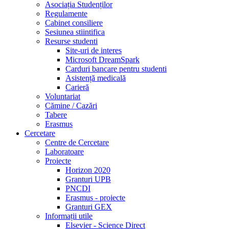
Asociația Studenților
Regulamente
Cabinet consiliere
Sesiunea stiintifica
Resurse studenti
Site-uri de interes
Microsoft DreamSpark
Carduri bancare pentru studenti
Asistență medicală
Carieră
Voluntariat
Cămine / Cazări
Tabere
Erasmus
Cercetare
Centre de Cercetare
Laboratoare
Proiecte
Horizon 2020
Granturi UPB
PNCDI
Erasmus - proiecte
Granturi GEX
Informații utile
Elsevier - Science Direct