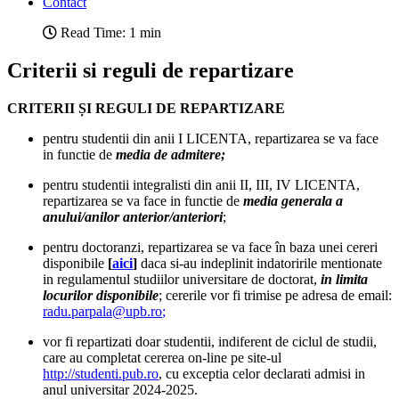
Contact
Read Time: 1 min
Criterii si reguli de repartizare
CRITERII ȘI REGULI DE REPARTIZARE
pentru studentii din anii I LICENTA, repartizarea se va face
in functie de
media de admitere;
pentru studentii integralisti din anii II, III, IV LICENTA,
repartizarea se va face in functie de
media generala a
anului/anilor anterior/anteriori
;
pentru doctoranzi, repartizarea se va face în baza unei cereri
disponibile
[
aici
]
daca si-au indeplinit indatoririle mentionate
in regulamentul studiilor universitare de doctorat,
in limita
locurilor disponibile
; cererile vor fi trimise pe adresa de email:
radu.parpala@upb.ro
;
vor fi repartizati doar studentii, indiferent de ciclul de studii,
care au completat cererea on-line pe site-ul
http://studenti.pub.ro
, cu exceptia celor declarati admisi in
anul universitar 2024-2025.