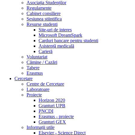
Asociația Studenților
Regulamente
Cabinet consiliere
Sesiunea stiintifica
Resurse studenti
Site-uri de interes
Microsoft DreamSpark
Carduri bancare pentru studenti
Asistență medicală
Carieră
Voluntariat
Cămine / Cazări
Tabere
Erasmus
Cercetare
Centre de Cercetare
Laboratoare
Proiecte
Horizon 2020
Granturi UPB
PNCDI
Erasmus - proiecte
Granturi GEX
Informații utile
Elsevier - Science Direct