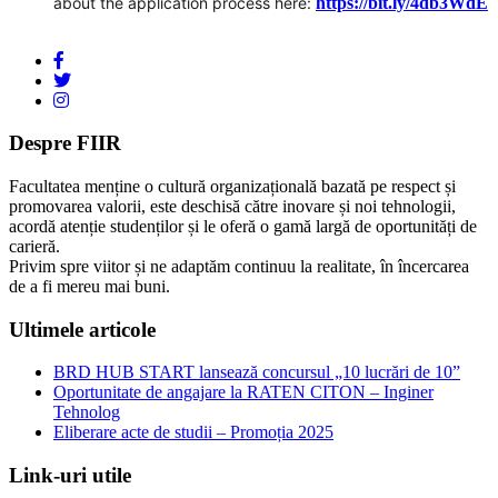
about the application process here: 
https://bit.ly/4db3WdE
Despre FIIR
Facultatea menține o cultură organizațională bazată pe respect și
promovarea valorii, este deschisă către inovare și noi tehnologii,
acordă atenție studenților și le oferă o gamă largă de oportunități de
carieră.
Privim spre viitor și ne adaptăm continuu la realitate, în încercarea
de a fi mereu mai buni.
Ultimele articole
BRD HUB START lansează concursul „10 lucrări de 10”
Oportunitate de angajare la RATEN CITON – Inginer
Tehnolog
Eliberare acte de studii – Promoția 2025
Link-uri utile