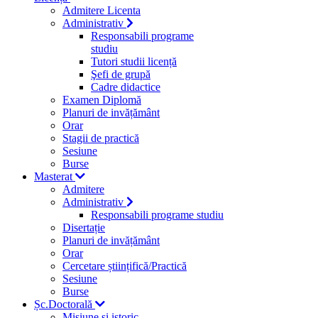
Admitere Licenta
Administrativ
Responsabili programe
studiu
Tutori studii licență
Şefi de grupă
Cadre didactice
Examen Diplomă
Planuri de invățământ
Orar
Stagii de practică
Sesiune
Burse
Masterat
Admitere
Administrativ
Responsabili programe studiu
Disertație
Planuri de invățământ
Orar
Cercetare științifică/Practică
Sesiune
Burse
Șc.Doctorală
Misiune si istoric