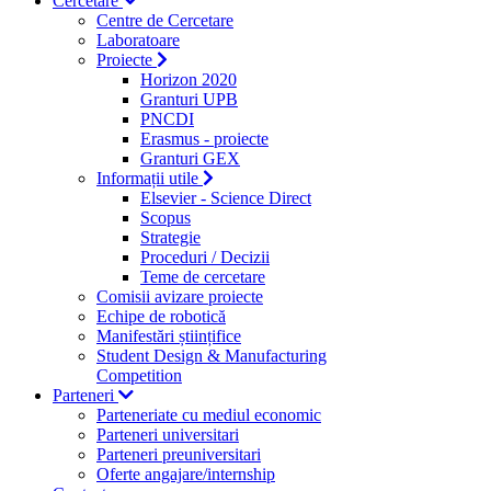
Cercetare
Centre de Cercetare
Laboratoare
Proiecte
Horizon 2020
Granturi UPB
PNCDI
Erasmus - proiecte
Granturi GEX
Informații utile
Elsevier - Science Direct
Scopus
Strategie
Proceduri / Decizii
Teme de cercetare
Comisii avizare proiecte
Echipe de robotică
Manifestări științifice
Student Design & Manufacturing
Competition
Parteneri
Parteneriate cu mediul economic
Parteneri universitari
Parteneri preuniversitari
Oferte angajare/internship