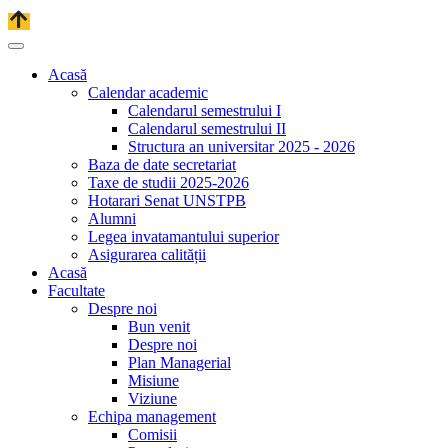
Acasă
Calendar academic
Calendarul semestrului I
Calendarul semestrului II
Structura an universitar 2025 - 2026
Baza de date secretariat
Taxe de studii 2025-2026
Hotarari Senat UNSTPB
Alumni
Legea invatamantului superior
Asigurarea calității
Acasă
Facultate
Despre noi
Bun venit
Despre noi
Plan Managerial
Misiune
Viziune
Echipa management
Comisii