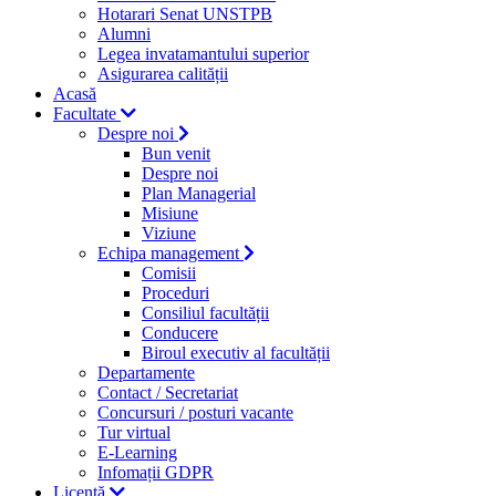
Hotarari Senat UNSTPB
Alumni
Legea invatamantului superior
Asigurarea calității
Acasă
Facultate
Despre noi
Bun venit
Despre noi
Plan Managerial
Misiune
Viziune
Echipa management
Comisii
Proceduri
Consiliul facultății
Conducere
Biroul executiv al facultății
Departamente
Contact / Secretariat
Concursuri / posturi vacante
Tur virtual
E-Learning
Infomații GDPR
Licență