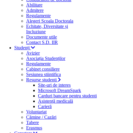
Abilitare
Admitere
Regulamente
Alegeri Scoala Doctorala
Echitate, Diversitate și
Incluziune
Documente utile
Contact S.D. IIR
Studenți
Avizier
Asociația Studenților
Regulamente
Cabinet consiliere
Sesiunea stiintifica
Resurse studenti
Site-uri de interes
Microsoft DreamSpark
Carduri bancare pentru studenti
Asistență medicală
Carieră
Voluntariat
Cămine / Cazări
Tabere
Erasmus