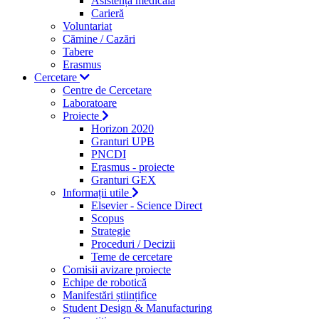
Asistență medicală
Carieră
Voluntariat
Cămine / Cazări
Tabere
Erasmus
Cercetare
Centre de Cercetare
Laboratoare
Proiecte
Horizon 2020
Granturi UPB
PNCDI
Erasmus - proiecte
Granturi GEX
Informații utile
Elsevier - Science Direct
Scopus
Strategie
Proceduri / Decizii
Teme de cercetare
Comisii avizare proiecte
Echipe de robotică
Manifestări științifice
Student Design & Manufacturing