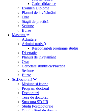
Cadre didactice
Examen Diplomă
Planuri de invățământ
Orar
Stagii de practică
Sesiune
Burse
Masterat
Admitere
Administrativ
Responsabili programe studiu
Disertație
Planuri de invățământ
Orar
Cercetare științifică/Practică
Sesiune
Burse
Șc.Doctorală
Misiune si istoric
Program doctoral
Doctoranzi
Teze de doctorat
Structura SD IIR
Studii Postdoctorale
Conducători de doctorat