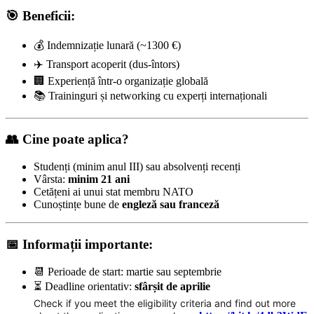
🎯 Beneficii:
💰 Indemnizație lunară (~1300 €)
✈️ Transport acoperit (dus-întors)
🏢 Experiență într-o organizație globală
📚 Traininguri și networking cu experți internaționali
👥 Cine poate aplica?
Studenți (minim anul III) sau absolvenți recenți
Vârsta:
minim 21 ani
Cetățeni ai unui stat membru NATO
Cunoștințe bune de
engleză sau franceză
📅 Informații importante:
📆 Perioade de start: martie sau septembrie
⏳ Deadline orientativ:
sfârșit de aprilie
Check if you meet the eligibility criteria and find out more 