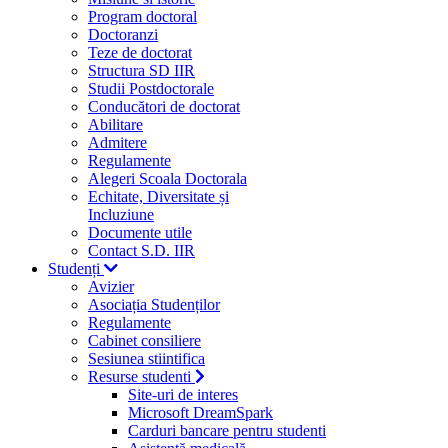
Program doctoral
Doctoranzi
Teze de doctorat
Structura SD IIR
Studii Postdoctorale
Conducători de doctorat
Abilitare
Admitere
Regulamente
Alegeri Scoala Doctorala
Echitate, Diversitate și
Incluziune
Documente utile
Contact S.D. IIR
Studenți
Avizier
Asociația Studenților
Regulamente
Cabinet consiliere
Sesiunea stiintifica
Resurse studenti
Site-uri de interes
Microsoft DreamSpark
Carduri bancare pentru studenti