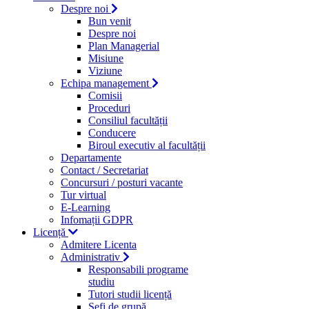
Despre noi
Bun venit
Despre noi
Plan Managerial
Misiune
Viziune
Echipa management
Comisii
Proceduri
Consiliul facultății
Conducere
Biroul executiv al facultății
Departamente
Contact / Secretariat
Concursuri / posturi vacante
Tur virtual
E-Learning
Infomații GDPR
Licență
Admitere Licenta
Administrativ
Responsabili programe
studiu
Tutori studii licență
Şefi de grupă