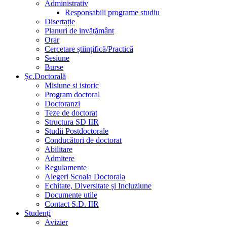
Administrativ
Responsabili programe studiu
Disertație
Planuri de invățământ
Orar
Cercetare științifică/Practică
Sesiune
Burse
Șc.Doctorală
Misiune si istoric
Program doctoral
Doctoranzi
Teze de doctorat
Structura SD IIR
Studii Postdoctorale
Conducători de doctorat
Abilitare
Admitere
Regulamente
Alegeri Scoala Doctorala
Echitate, Diversitate și Incluziune
Documente utile
Contact S.D. IIR
Studenți
Avizier