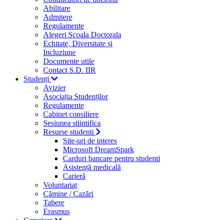
Abilitare
Admitere
Regulamente
Alegeri Scoala Doctorala
Echitate, Diversitate și
Incluziune
Documente utile
Contact S.D. IIR
Studenți
Avizier
Asociația Studenților
Regulamente
Cabinet consiliere
Sesiunea stiintifica
Resurse studenti
Site-uri de interes
Microsoft DreamSpark
Carduri bancare pentru studenti
Asistență medicală
Carieră
Voluntariat
Cămine / Cazări
Tabere
Erasmus