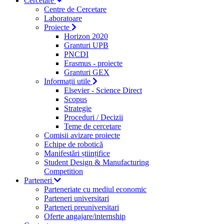
Cercetare
Centre de Cercetare
Laboratoare
Proiecte
Horizon 2020
Granturi UPB
PNCDI
Erasmus - proiecte
Granturi GEX
Informații utile
Elsevier - Science Direct
Scopus
Strategie
Proceduri / Decizii
Teme de cercetare
Comisii avizare proiecte
Echipe de robotică
Manifestări științifice
Student Design & Manufacturing
Competition
Parteneri
Parteneriate cu mediul economic
Parteneri universitari
Parteneri preuniversitari
Oferte angajare/internship