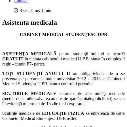
Contact
Read Time: 1 min
Asistenta medicala
CABINET MEDICAL STUDENŢESC UPB
ASISTENŢA MEDICALĂ
pentru studenţii bolnavi se acordă
GRATUIT
în incinta cabinetului medical U.P.B. situat în complexul
regie - camin P7- parter.
TOŢI STUDENŢII ANULUI II
au obligativitatea de a se
prezenta pe parcursul anului universitar 2012 - 2013 la Cabinetul
Medical Studenţesc UPB pentru controlul periodic.
SCUTIRILE MEDICALE
acordate de alte unităţi medicale
(medic de familie,salvare,camere de gardă,spitale,policlinici) se iau
în evidenţă în termen de 15 zile de la expirare.
Scutirile medicale de
EDUCAŢIE FIZICĂ
se
eliberează de catre
Cabinetul Medical Studenţesc UPB astfel: