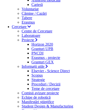
Asistență medicală
Carieră
Voluntariat
Cămine / Cazări
Tabere
Erasmus
Cercetare
Centre de Cercetare
Laboratoare
Proiecte
Horizon 2020
Granturi UPB
PNCDI
Erasmus - proiecte
Granturi GEX
Informații utile
Elsevier - Science Direct
Scopus
Strategie
Proceduri / Decizii
Teme de cercetare
Comisii avizare proiecte
Echipe de robotică
Manifestări științifice
Student Design & Manufacturing