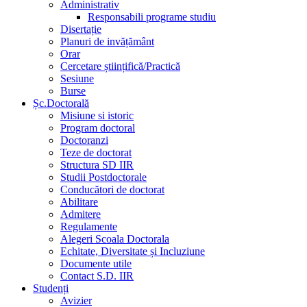
Administrativ
Responsabili programe studiu
Disertație
Planuri de invățământ
Orar
Cercetare științifică/Practică
Sesiune
Burse
Șc.Doctorală
Misiune si istoric
Program doctoral
Doctoranzi
Teze de doctorat
Structura SD IIR
Studii Postdoctorale
Conducători de doctorat
Abilitare
Admitere
Regulamente
Alegeri Scoala Doctorala
Echitate, Diversitate și Incluziune
Documente utile
Contact S.D. IIR
Studenți
Avizier