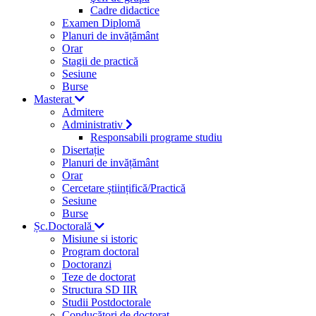
Cadre didactice
Examen Diplomă
Planuri de invățământ
Orar
Stagii de practică
Sesiune
Burse
Masterat
Admitere
Administrativ
Responsabili programe studiu
Disertație
Planuri de invățământ
Orar
Cercetare științifică/Practică
Sesiune
Burse
Șc.Doctorală
Misiune si istoric
Program doctoral
Doctoranzi
Teze de doctorat
Structura SD IIR
Studii Postdoctorale
Conducători de doctorat