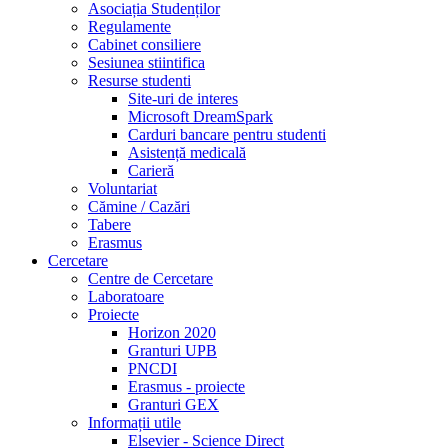
Asociația Studenților
Regulamente
Cabinet consiliere
Sesiunea stiintifica
Resurse studenti
Site-uri de interes
Microsoft DreamSpark
Carduri bancare pentru studenti
Asistență medicală
Carieră
Voluntariat
Cămine / Cazări
Tabere
Erasmus
Cercetare
Centre de Cercetare
Laboratoare
Proiecte
Horizon 2020
Granturi UPB
PNCDI
Erasmus - proiecte
Granturi GEX
Informații utile
Elsevier - Science Direct