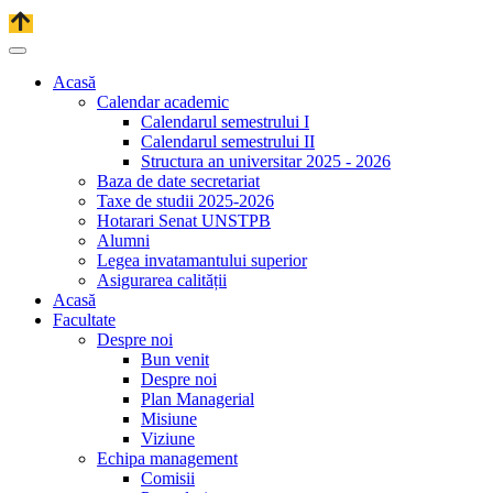
Acasă
Calendar academic
Calendarul semestrului I
Calendarul semestrului II
Structura an universitar 2025 - 2026
Baza de date secretariat
Taxe de studii 2025-2026
Hotarari Senat UNSTPB
Alumni
Legea invatamantului superior
Asigurarea calității
Acasă
Facultate
Despre noi
Bun venit
Despre noi
Plan Managerial
Misiune
Viziune
Echipa management
Comisii