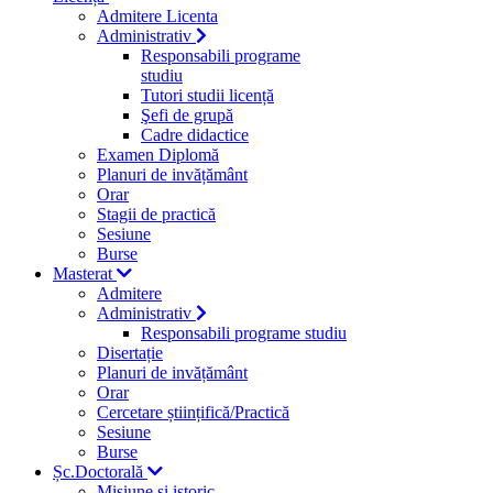
Admitere Licenta
Administrativ
Responsabili programe
studiu
Tutori studii licență
Şefi de grupă
Cadre didactice
Examen Diplomă
Planuri de invățământ
Orar
Stagii de practică
Sesiune
Burse
Masterat
Admitere
Administrativ
Responsabili programe studiu
Disertație
Planuri de invățământ
Orar
Cercetare științifică/Practică
Sesiune
Burse
Șc.Doctorală
Misiune si istoric