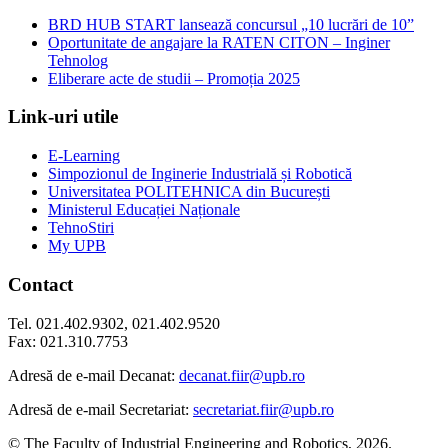
BRD HUB START lansează concursul „10 lucrări de 10”
Oportunitate de angajare la RATEN CITON – Inginer
Tehnolog
Eliberare acte de studii – Promoția 2025
Link-uri utile
E-Learning
Simpozionul de Inginerie Industrială și Robotică
Universitatea POLITEHNICA din București
Ministerul Educației Naționale
TehnoStiri
My UPB
Contact
Tel. 021.402.9302, 021.402.9520
Fax: 021.310.7753
Adresă de e-mail Decanat:
decanat.fiir@upb.ro
Adresă de e-mail Secretariat:
secretariat.fiir@upb.ro
© The Faculty of Industrial Engineering and Robotics, 2026.