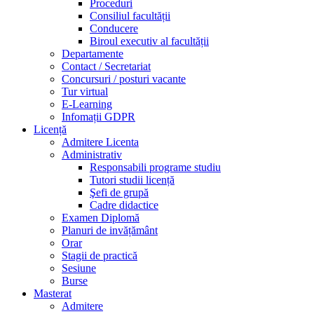
Proceduri
Consiliul facultății
Conducere
Biroul executiv al facultății
Departamente
Contact / Secretariat
Concursuri / posturi vacante
Tur virtual
E-Learning
Infomații GDPR
Licență
Admitere Licenta
Administrativ
Responsabili programe studiu
Tutori studii licență
Şefi de grupă
Cadre didactice
Examen Diplomă
Planuri de invățământ
Orar
Stagii de practică
Sesiune
Burse
Masterat
Admitere