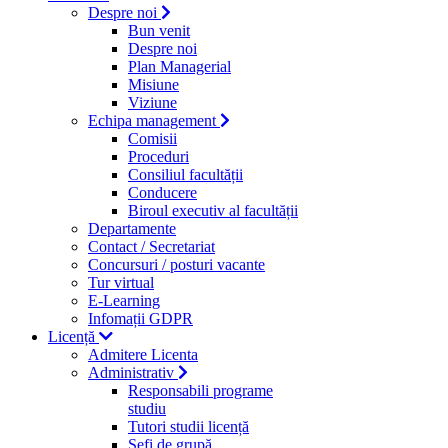
Despre noi
Bun venit
Despre noi
Plan Managerial
Misiune
Viziune
Echipa management
Comisii
Proceduri
Consiliul facultății
Conducere
Biroul executiv al facultății
Departamente
Contact / Secretariat
Concursuri / posturi vacante
Tur virtual
E-Learning
Infomații GDPR
Licență
Admitere Licenta
Administrativ
Responsabili programe
studiu
Tutori studii licență
Şefi de grupă