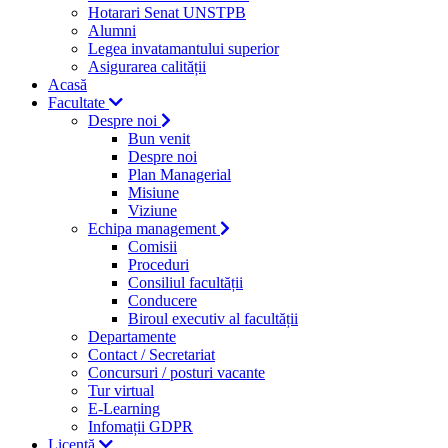
Hotarari Senat UNSTPB
Alumni
Legea invatamantului superior
Asigurarea calității
Acasă
Facultate
Despre noi
Bun venit
Despre noi
Plan Managerial
Misiune
Viziune
Echipa management
Comisii
Proceduri
Consiliul facultății
Conducere
Biroul executiv al facultății
Departamente
Contact / Secretariat
Concursuri / posturi vacante
Tur virtual
E-Learning
Infomații GDPR
Licență