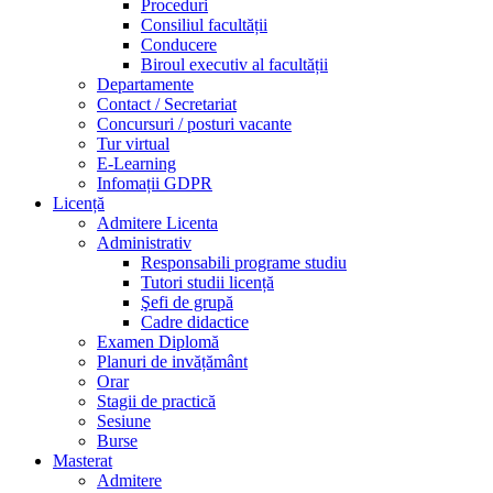
Proceduri
Consiliul facultății
Conducere
Biroul executiv al facultății
Departamente
Contact / Secretariat
Concursuri / posturi vacante
Tur virtual
E-Learning
Infomații GDPR
Licență
Admitere Licenta
Administrativ
Responsabili programe studiu
Tutori studii licență
Şefi de grupă
Cadre didactice
Examen Diplomă
Planuri de invățământ
Orar
Stagii de practică
Sesiune
Burse
Masterat
Admitere