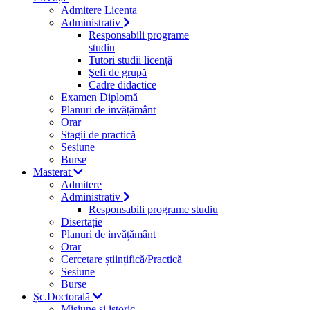
Admitere Licenta
Administrativ
Responsabili programe
studiu
Tutori studii licență
Şefi de grupă
Cadre didactice
Examen Diplomă
Planuri de invățământ
Orar
Stagii de practică
Sesiune
Burse
Masterat
Admitere
Administrativ
Responsabili programe studiu
Disertație
Planuri de invățământ
Orar
Cercetare științifică/Practică
Sesiune
Burse
Șc.Doctorală
Misiune si istoric