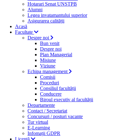
Hotarari Senat UNSTPB
Alumni
Legea invatamantului superior
Asigurarea calității
Acasă
Facultate
Despre noi
Bun venit
Despre noi
Plan Managerial
Misiune
Viziune
Echipa management
Comisii
Proceduri
Consiliul facultății
Conducere
Biroul executiv al facultății
Departamente
Contact / Secretariat
Concursuri / posturi vacante
Tur virtual
E-Learning
Infomații GDPR
Licență