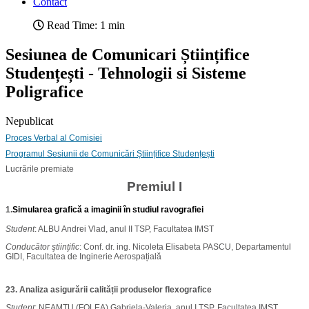
Contact
Read Time: 1 min
Sesiunea de Comunicari Științifice
Studențești - Tehnologii si Sisteme
Poligrafice
Nepublicat
Proces Verbal al Comisiei
Programul Sesiunii de Comunicări Științifice Studențești
Lucrările premiate
Premiul I
1.
Simularea grafică a imaginii în studiul ravografiei
Student
: ALBU Andrei Vlad, anul II TSP, Facultatea IMST
Conducător
ştiinţific
: Conf. dr. ing. Nicoleta Elisabeta PASCU, Departamentul
GIDI, Facultatea de Inginerie Aerospațială
23. Analiza asigurării calității produselor flexografice
Student
: NEAMȚU (FOLEA) Gabriela-Valeria, anul I TSP, Facultatea IMST