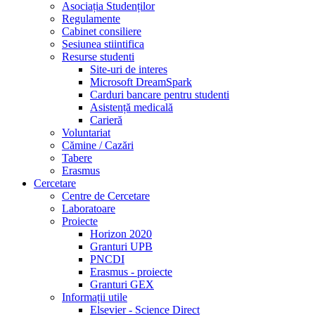
Asociația Studenților
Regulamente
Cabinet consiliere
Sesiunea stiintifica
Resurse studenti
Site-uri de interes
Microsoft DreamSpark
Carduri bancare pentru studenti
Asistență medicală
Carieră
Voluntariat
Cămine / Cazări
Tabere
Erasmus
Cercetare
Centre de Cercetare
Laboratoare
Proiecte
Horizon 2020
Granturi UPB
PNCDI
Erasmus - proiecte
Granturi GEX
Informații utile
Elsevier - Science Direct