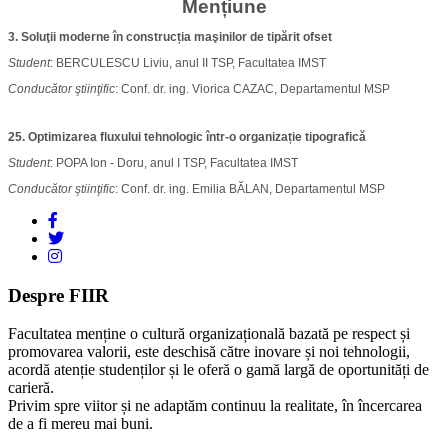
Mențiune
3. Soluţii moderne
în construcția maşinilor de tipărit ofset
Student
: BERCULESCU Liviu, anul II TSP, Facultatea IMST
Conducător
ştiinţific
: Conf. dr. ing. Viorica CAZAC, Departamentul MSP
25. Optimizarea fluxului tehnologic într-o organizație tipografică
Student
: POPA Ion - Doru, anul I TSP, Facultatea IMST
Conducător
ştiinţific
: Conf. dr. ing. Emilia BĂLAN, Departamentul MSP
Despre FIIR
Facultatea menține o cultură organizațională bazată pe respect și
promovarea valorii, este deschisă către inovare și noi tehnologii,
acordă atenție studenților și le oferă o gamă largă de oportunități de
carieră.
Privim spre viitor și ne adaptăm continuu la realitate, în încercarea
de a fi mereu mai buni.