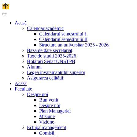
Acasă
Calendar academic
Calendarul semestrului I
Calendarul semestrului II
Structura an universitar 2025 - 2026
Baza de date secretariat
Taxe de studii 2025-2026
Hotarari Senat UNSTPB
Alumni
Legea invatamantului superior
Asigurarea calității
Acasă
Facultate
Despre noi
Bun venit
Despre noi
Plan Managerial
Misiune
Viziune
Echipa management
Comisii