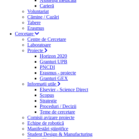
Asistență medicală
Carieră
Voluntariat
Cămine / Cazări
Tabere
Erasmus
Cercetare
Centre de Cercetare
Laboratoare
Proiecte
Horizon 2020
Granturi UPB
PNCDI
Erasmus - proiecte
Granturi GEX
Informații utile
Elsevier - Science Direct
Scopus
Strategie
Proceduri / Decizii
Teme de cercetare
Comisii avizare proiecte
Echipe de robotică
Manifestări științifice
Student Design & Manufacturing