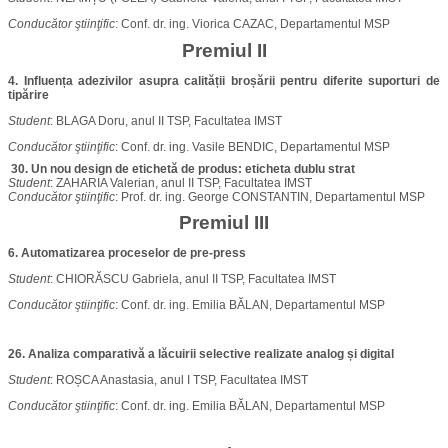
Conducător
ştiinţific
: Conf. dr. ing. Viorica CAZAC, Departamentul MSP
Premiul II
4. Influența adezivilor asupra calității broșării pentru diferite suporturi de
tipărire
Student
: BLAGA Doru, anul II TSP, Facultatea IMST
Conducător
ştiinţific
: Conf. dr. ing. Vasile BENDIC, Departamentul MSP
30. Un nou design de etichetă de produs: eticheta dublu strat
Student
: ZAHARIA Valerian, anul II TSP, Facultatea IMST
Conducător
ştiinţific
: Prof. dr. ing. George CONSTANTIN, Departamentul MSP
Premiul III
6. Automatizarea proceselor de pre-press
Student
: CHIORĂSCU Gabriela, anul II TSP, Facultatea IMST
Conducător
ştiinţific
: Conf. dr. ing. Emilia BĂLAN, Departamentul MSP
26. Analiza comparativă a lăcuirii selective realizate analog și digital
Student
: ROȘCA Anastasia, anul I TSP, Facultatea IMST
Conducător
ştiinţific
: Conf. dr. ing. Emilia BĂLAN, Departamentul MSP