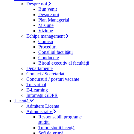
Despre noi
Bun venit
Despre noi
Plan Managerial
Misiune
Viziune
Echipa management
Comisii
Proceduri
Consiliul facultății
Conducere
Biroul executiv al facultății
Departamente
Contact / Secretariat
Concursuri / posturi vacante
Tur virtual
E-Learning
Infomații GDPR
Licență
Admitere Licenta
Administrativ
Responsabili programe
studiu
Tutori studii licență
Şefi de grupă