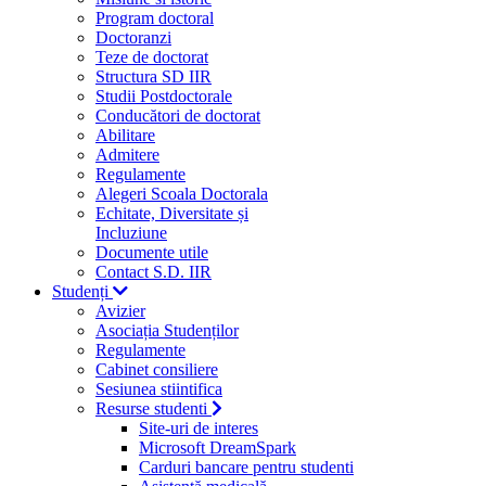
Program doctoral
Doctoranzi
Teze de doctorat
Structura SD IIR
Studii Postdoctorale
Conducători de doctorat
Abilitare
Admitere
Regulamente
Alegeri Scoala Doctorala
Echitate, Diversitate și
Incluziune
Documente utile
Contact S.D. IIR
Studenți
Avizier
Asociația Studenților
Regulamente
Cabinet consiliere
Sesiunea stiintifica
Resurse studenti
Site-uri de interes
Microsoft DreamSpark
Carduri bancare pentru studenti