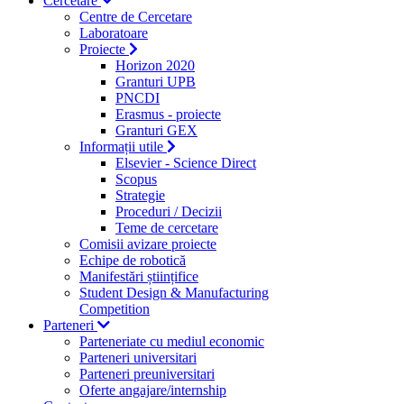
Cercetare
Centre de Cercetare
Laboratoare
Proiecte
Horizon 2020
Granturi UPB
PNCDI
Erasmus - proiecte
Granturi GEX
Informații utile
Elsevier - Science Direct
Scopus
Strategie
Proceduri / Decizii
Teme de cercetare
Comisii avizare proiecte
Echipe de robotică
Manifestări științifice
Student Design & Manufacturing
Competition
Parteneri
Parteneriate cu mediul economic
Parteneri universitari
Parteneri preuniversitari
Oferte angajare/internship