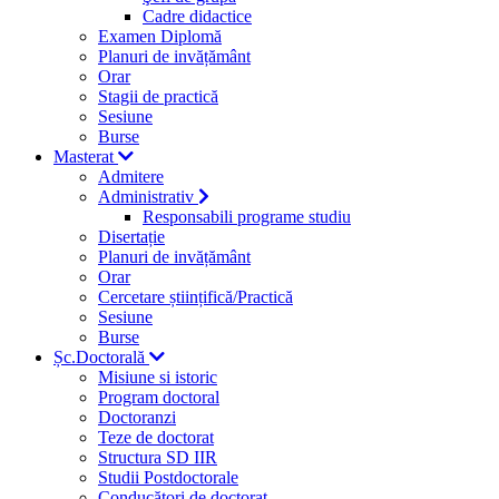
Cadre didactice
Examen Diplomă
Planuri de invățământ
Orar
Stagii de practică
Sesiune
Burse
Masterat
Admitere
Administrativ
Responsabili programe studiu
Disertație
Planuri de invățământ
Orar
Cercetare științifică/Practică
Sesiune
Burse
Șc.Doctorală
Misiune si istoric
Program doctoral
Doctoranzi
Teze de doctorat
Structura SD IIR
Studii Postdoctorale
Conducători de doctorat