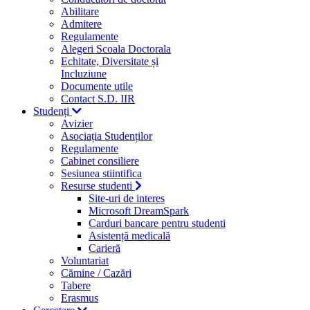
Abilitare
Admitere
Regulamente
Alegeri Scoala Doctorala
Echitate, Diversitate și
Incluziune
Documente utile
Contact S.D. IIR
Studenți
Avizier
Asociația Studenților
Regulamente
Cabinet consiliere
Sesiunea stiintifica
Resurse studenti
Site-uri de interes
Microsoft DreamSpark
Carduri bancare pentru studenti
Asistență medicală
Carieră
Voluntariat
Cămine / Cazări
Tabere
Erasmus