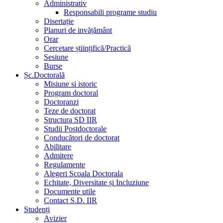
Administrativ
Responsabili programe studiu
Disertație
Planuri de invățământ
Orar
Cercetare științifică/Practică
Sesiune
Burse
Șc.Doctorală
Misiune si istoric
Program doctoral
Doctoranzi
Teze de doctorat
Structura SD IIR
Studii Postdoctorale
Conducători de doctorat
Abilitare
Admitere
Regulamente
Alegeri Scoala Doctorala
Echitate, Diversitate și Incluziune
Documente utile
Contact S.D. IIR
Studenți
Avizier